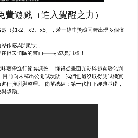
me免費遊戲（進入覺醒之力）
倍數（如x2、x3、x5），若一條中獎線同時出現多個倍
的操作感與判斷力。
存在但未消除的畫面——那就是訊號！
味著需進行節奏調整。 懂得從畫面光影與節奏變化判
 目前尚未釋出公開試玩版，我們也還沒取得測試機實
進行推測與整理。 簡單總結：第一代打下經典基礎，
法與獎勵。