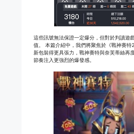
這些訊號無法保證一定爆分，但對於判讀遊
值。 本篇介紹中，我們將聚焦於《戰神賽特2
新包裝得更具張力，戰神賽特與奈芙蒂絲再
節奏注入更強烈的爆發感。