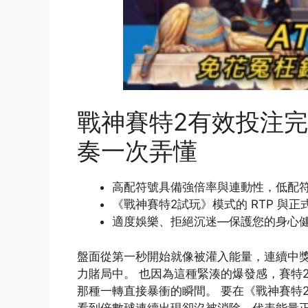
戰神賽特2有效投注
奏一次弄懂
高配符號具備強倍率與連動性，低配
《戰神賽特2試玩》模式的 RTP 與
適度娛樂、拒絕沉迷—保護您的身心
盤面從第一秒開始就像被灌入能量，連續中
力賭局中。 也因為這種緊湊的爆發感，賽特
那種一轉直接暴衝的瞬間。 要在《戰神賽特
看到倍數球連續出現卻沒被消除，代表能量