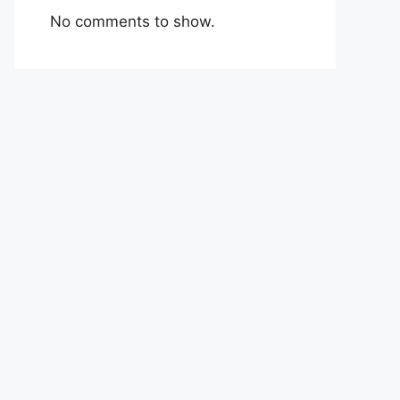
No comments to show.