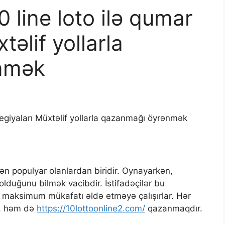
 line loto ilə qumar
təlif yollarla
nmək
tegiyaları Müxtəlif yollarla qazanmağı öyrənmək
ən populyar olanlardan biridir. Oynayarkən,
lduğunu bilmək vacibdir. İstifadəçilər bu
n maksimum mükafatı əldə etməyə çalışırlar. Hər
l, həm də
https://10lottoonline2.com/
qazanmaqdır.