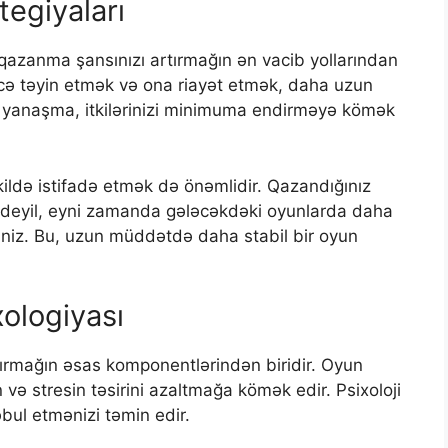
egiyaları
azanma şansınızı artırmağın ən vacib yollarından
cə təyin etmək və ona riayət etmək, daha uzun
yanaşma, itkilərinizi minimuma endirməyə kömək
kildə istifadə etmək də önəmlidir. Qazandığınız
deyil, eyni zamanda gələcəkdəki oyunlarda daha
siniz. Bu, uzun müddətdə daha stabil bir oyun
xologiyası
tırmağın əsas komponentlərindən biridir. Oyun
 və stresin təsirini azaltmağa kömək edir. Psixoloji
əbul etmənizi təmin edir.