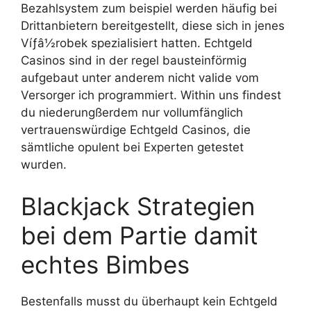
Bezahlsystem zum beispiel werden häufig bei
Drittanbietern bereitgestellt, diese sich in jenes
Víƒâ½robek spezialisiert hatten. Echtgeld
Casinos sind in der regel bausteinförmig
aufgebaut unter anderem nicht valide vom
Versorger ich programmiert. Within uns findest
du niederungßerdem nur vollumfänglich
vertrauenswürdige Echtgeld Casinos, die
sämtliche opulent bei Experten getestet
wurden.
Blackjack Strategien
bei dem Partie damit
echtes Bimbes
Bestenfalls musst du überhaupt kein Echtgeld