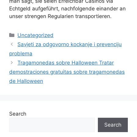
man sagt, sie seien Erreichbar Casinos via
Echtgeld aufgeführt, nachfolgende einander an
unser strengen Regularien transportieren.
Uncategorized
Savjeti za odgovorno kockanje i prevenciju
problema
Tragamonedas sobre Halloween Tratar
demostraciones gratuitas sobre tragamonedas
de Halloween
Search
Search