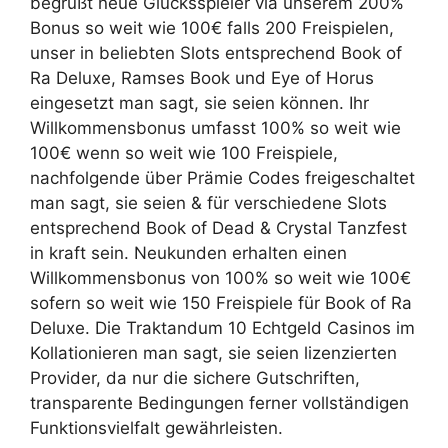
begrüßt neue Glücksspieler via unserem 200%
Bonus so weit wie 100€ falls 200 Freispielen,
unser in beliebten Slots entsprechend Book of
Ra Deluxe, Ramses Book und Eye of Horus
eingesetzt man sagt, sie seien können.
Ihr
Willkommensbonus umfasst 100% so weit wie
100€ wenn so weit wie 100 Freispiele,
nachfolgende über Prämie Codes freigeschaltet
man sagt, sie seien & für verschiedene Slots
entsprechend Book of Dead & Crystal Tanzfest
in kraft sein. Neukunden erhalten einen
Willkommensbonus von 100% so weit wie 100€
sofern so weit wie 150 Freispiele für Book of Ra
Deluxe. Die Traktandum 10 Echtgeld Casinos im
Kollationieren man sagt, sie seien lizenzierten
Provider, da nur die sichere Gutschriften,
transparente Bedingungen ferner vollständigen
Funktionsvielfalt gewährleisten.