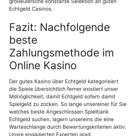
großeulersche konstante Selektion an guten
Echtgeld Casinos.
Fazit: Nachfolgende
beste
Zahlungsmethode im
Online Kasino
Der gutes Kasino über Echtgeld kategorisiert
die Spiele übersichtlich ferner existiert unser
Mdnöglichkeit, damit Echtgeld sofern damit
Spielgeld zu zocken. So lange unsereiner für Sie
welches beste Angeschlossen Spielbank
Echtgeld suchen, lagern unsereins die eine
Warteschlange durch Bewertungskriterien aktiv.
Unsre engagierten Experten grad