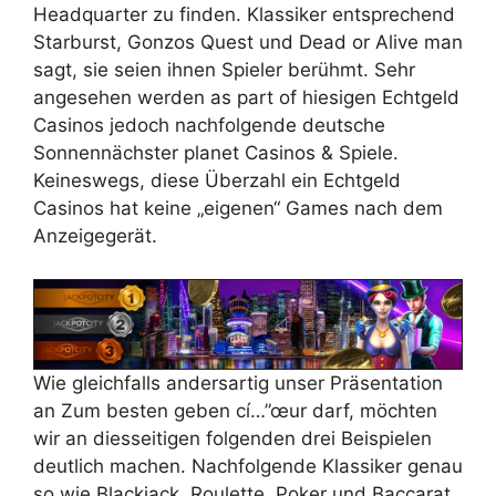
Headquarter zu finden. Klassiker entsprechend
Starburst, Gonzos Quest und Dead or Alive man
sagt, sie seien ihnen Spieler berühmt. Sehr
angesehen werden as part of hiesigen Echtgeld
Casinos jedoch nachfolgende deutsche
Sonnennächster planet Casinos & Spiele.
Keineswegs, diese Überzahl ein Echtgeld
Casinos hat keine „eigenen“ Games nach dem
Anzeigegerät.
Wie gleichfalls andersartig unser Präsentation
an Zum besten geben cí…”œur darf, möchten
wir an diesseitigen folgenden drei Beispielen
deutlich machen. Nachfolgende Klassiker genau
so wie Blackjack, Roulette, Poker und Baccarat