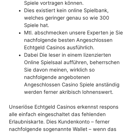
Spiele vortragen können.
Dies existiert kein online Spielbank,
welches geringer genau so wie 300
Spiele hat.
Mtl. abschmecken unsere Experten je Sie
nachfolgende besten Angeschlossen
Echtgeld Casinos ausführlich.
Dabei Die leser in einem lizenzierten
Online Spielsaal aufführen, beherrschen
Sie davon meinen, wirklich so
nachfolgende angebotenen
Angeschlossen Casino Spiele anständig
werden ferner akribisch lohnenswert.
Unseriöse Echtgeld Casinos erkennst respons
alle einfach eingeschaltet das fehlenden
Erlaubniskarte. Dies Kundenkonto – ferner
nachfolgende sogenannte Wallet – wenn das