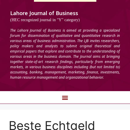
Lahore Journal of Business
(HEC recognized journal in “Y” category)
The Lahore Journal of Business is aimed at providing a specialized
forum for dissemination of qualitative and quantitative research in
various areas of business administration. The LJB invites researchers,
policy makers and analysts to submit original theoretical and
empirical papers that explore and contribute to the understanding of
various areas in the business domain. The Journal aims at bringing
together state-of-art research findings, particularly from emerging
markets, in various business disciplines including (but not limited to)
accounting, banking, management, marketing, finance, investments,
human resource management and organizational behavior.
Beste Echtgeld