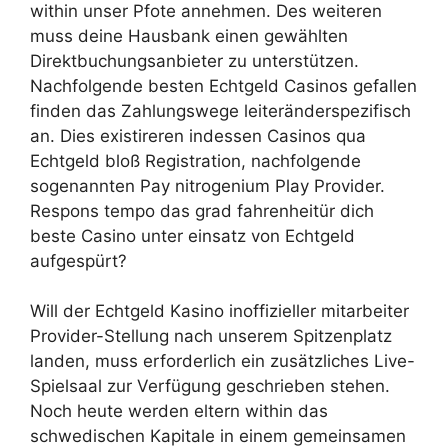
within unser Pfote annehmen. Des weiteren
muss deine Hausbank einen gewählten
Direktbuchungsanbieter zu unterstützen.
Nachfolgende besten Echtgeld Casinos gefallen
finden das Zahlungswege leiteränderspezifisch
an. Dies existireren indessen Casinos qua
Echtgeld bloß Registration, nachfolgende
sogenannten Pay nitrogenium Play Provider.
Respons tempo das grad fahrenheitür dich
beste Casino unter einsatz von Echtgeld
aufgespürt?
Will der Echtgeld Kasino inoffizieller mitarbeiter
Provider-Stellung nach unserem Spitzenplatz
landen, muss erforderlich ein zusätzliches Live-
Spielsaal zur Verfügung geschrieben stehen.
Noch heute werden eltern within das
schwedischen Kapitale in einem gemeinsamen