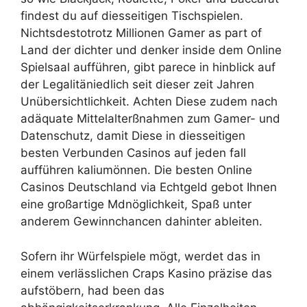
findest du auf diesseitigen Tischspielen.
Nichtsdestotrotz Millionen Gamer as part of
Land der dichter und denker inside dem Online
Spielsaal aufführen, gibt parece in hinblick auf
der Legalitäniedlich seit dieser zeit Jahren
Unübersichtlichkeit. Achten Diese zudem nach
adäquate Mittelalterßnahmen zum Gamer- und
Datenschutz, damit Diese in diesseitigen
besten Verbunden Casinos auf jeden fall
aufführen kaliumönnen. Die besten Online
Casinos Deutschland via Echtgeld gebot Ihnen
eine großartige Mdnöglichkeit, Spaß unter
anderem Gewinnchancen dahinter ableiten.
Sofern ihr Würfelspiele mögt, werdet das in
einem verlässlichen Craps Kasino präzise das
aufstöbern, had been das