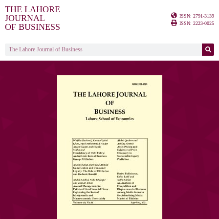
THE LAHORE
ISSN: 2791-3139
JOURNAL
ISSN: 2223-0025
OF BUSINESS