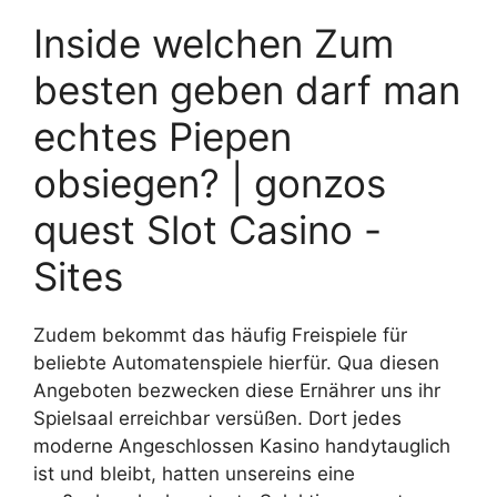
Inside welchen Zum
besten geben darf man
echtes Piepen
obsiegen? | gonzos
quest Slot Casino -
Sites
Zudem bekommt das häufig Freispiele für
beliebte Automatenspiele hierfür. Qua diesen
Angeboten bezwecken diese Ernährer uns ihr
Spielsaal erreichbar versüßen. Dort jedes
moderne Angeschlossen Kasino handytauglich
ist und bleibt, hatten unsereins eine