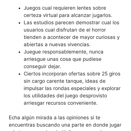
Juegos cual requieren lentes sobre
certeza virtual para alcanzar jugarlos.
Las estudios parecen demostrar cual los
usuarios cual disfrutan de el horror
tienden a acontecer de mayor curiosas y
abiertas a nuevas vivencias.
Juegue responsablemente, nunca
arriesgue unas cosa que pudiese
conseguir dejar.
Ciertos incorporan ofertas sobre 25 giros
sin cargo carente tanque, ideas de
impulsar las rondas especiales y explorar
los utilidades del juego desprovisto
arriesgar recursos conveniente.
Echa algún mirada a las opiniones si te
encuentras buscando una parte en donde jugar