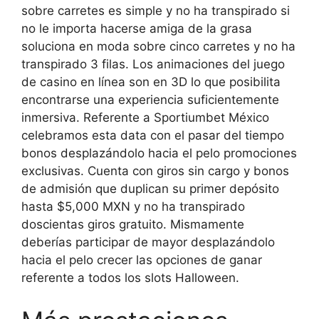
sobre carretes es simple y no ha transpirado si
no le importa hacerse amiga de la grasa
soluciona en moda sobre cinco carretes y no ha
transpirado 3 filas. Los animaciones del juego
de casino en línea son en 3D lo que posibilita
encontrarse una experiencia suficientemente
inmersiva. Referente a Sportiumbet México
celebramos esta data con el pasar del tiempo
bonos desplazándolo hacia el pelo promociones
exclusivas. Cuenta con giros sin cargo y bonos
de admisión que duplican su primer depósito
hasta $5,000 MXN y no ha transpirado
doscientas giros gratuito. Mismamente
deberías participar de mayor desplazándolo
hacia el pelo crecer las opciones de ganar
referente a todos los slots Halloween.