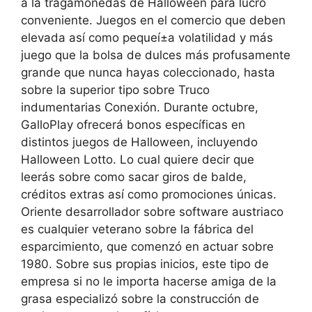
a la tragamonedas de Halloween para lucro
conveniente. Juegos en el comercio que deben
elevada así­ como pequeí±a volatilidad y más
juego que la bolsa de dulces más profusamente
grande que nunca hayas coleccionado, hasta
sobre la superior tipo sobre Truco
indumentarias Conexión. Durante octubre,
GalloPlay ofrecerá bonos específicas en
distintos juegos de Halloween, incluyendo
Halloween Lotto. Lo cual quiere decir que
leerás sobre como sacar giros de balde,
créditos extras así­ como promociones únicas.
Oriente desarrollador sobre software austriaco
es cualquier veterano sobre la fábrica del
esparcimiento, que comenzó en actuar sobre
1980. Sobre sus propias inicios, este tipo de
empresa si no le importa hacerse amiga de la
grasa especializó sobre la construcción de