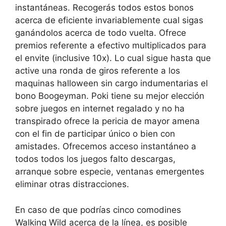
instantáneas. Recogerás todos estos bonos
acerca de eficiente invariablemente cual sigas
ganándolos acerca de todo vuelta. Ofrece
premios referente a efectivo multiplicados para
el envite (inclusive 10x). Lo cual sigue hasta que
active una ronda de giros referente a los
maquinas halloween sin cargo indumentarias el
bono Boogeyman. Poki tiene su mejor elección
sobre juegos en internet regalado y no ha
transpirado ofrece la pericia de mayor amena
con el fin de participar único o bien con
amistades. Ofrecemos acceso instantáneo a
todos todos los juegos falto descargas,
arranque sobre especie, ventanas emergentes
eliminar otras distracciones.
En caso de que podrí­as cinco comodines
Walking Wild acerca de la línea, es posible