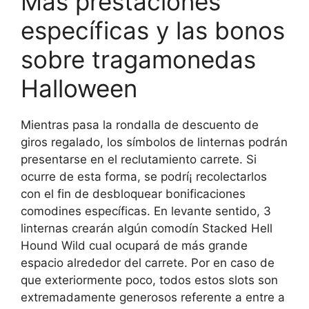
Más prestaciones
específicas y las bonos
sobre tragamonedas
Halloween
Mientras pasa la rondalla de descuento de
giros regalado, los símbolos de linternas podrán
presentarse en el reclutamiento carrete. Si
ocurre de esta forma, se podrí¡ recolectarlos
con el fin de desbloquear bonificaciones
comodines específicas. En levante sentido, 3
linternas crearán algún comodín Stacked Hell
Hound Wild cual ocupará de más grande
espacio alrededor del carrete. Por en caso de
que exteriormente poco, todos estos slots son
extremadamente generosos referente a entre a