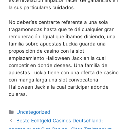
este nivelación impacta hacen de ganancias en
la sus particulares cuidados.
No deberías centrarte referente a una sola
tragamonedas hasta que te dé cualquier gran
remuneración. Igual que íbamos diciendo, una
familia sobre apuestas Luckia guarda una
proposición de casino con la slot
emplazamiento Halloween Jack en la cual
competir en donde desees. Una familia de
apuestas Luckia tiene con una oferta de casino
con manga larga una slot convocatoria
Halloween Jack a la cual participar adonde
quieras.
Uncategorized
Beste Echtgeld Casinos Deutschland: