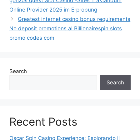
gonzos quest Slot Casino -Sites Traktandum
Online Provider 2025 im Erprobung
Greatest internet casino bonus requirements
No deposit promotions al Billionairespin slots
promo codes com
Search
Search
Recent Posts
Oscar Spin Casino Experience: Esplorando il