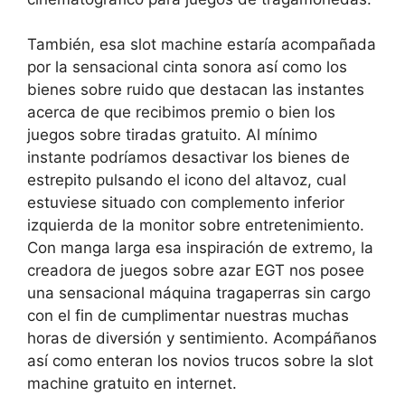
También, esa slot machine estaría acompañada
por la sensacional cinta sonora así­ como los
bienes sobre ruido que destacan las instantes
acerca de que recibimos premio o bien los
juegos sobre tiradas gratuito. Al mí­nimo
instante podrí­amos desactivar los bienes de
estrepito pulsando el icono del altavoz, cual
estuviese situado con complemento inferior
izquierda de la monitor sobre entretenimiento.
Con manga larga esa inspiración de extremo, la
creadora de juegos sobre azar EGT nos posee
una sensacional máquina tragaperras sin cargo
con el fin de cumplimentar nuestras muchas
horas de diversión y sentimiento. Acompáñanos
así­ como enteran los novios trucos sobre la slot
machine gratuito en internet.