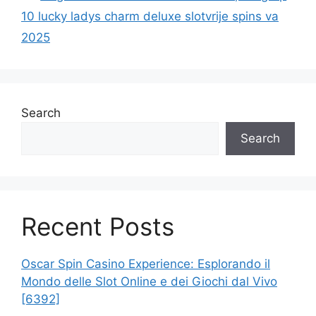
10 lucky ladys charm deluxe slotvrije spins va
2025
Search
Search
Recent Posts
Oscar Spin Casino Experience: Esplorando il
Mondo delle Slot Online e dei Giochi dal Vivo
[6392]