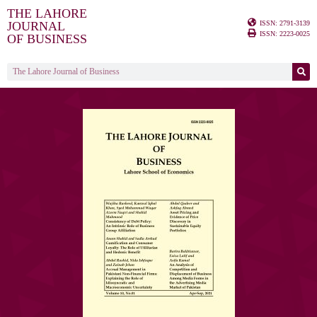
THE LAHORE
ISSN: 2791-3139
JOURNAL
ISSN: 2223-0025
OF BUSINESS