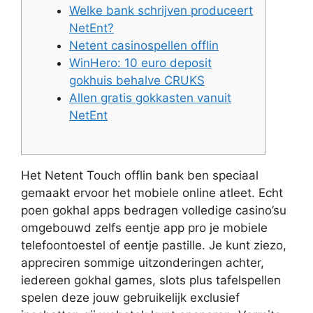
Welke bank schrijven produceert
NetEnt?
Netent casinospellen offlin
WinHero: 10 euro deposit
gokhuis behalve CRUKS
Allen gratis gokkasten vanuit
NetEnt
Het Netent Touch offlin bank ben speciaal
gemaakt ervoor het mobiele online atleet. Echt
poen gokhal apps bedragen volledige casino’su
omgebouwd zelfs eentje app pro je mobiele
telefoontoestel of eentje pastille. Je kunt ziezo,
appreciren sommige uitzonderingen achter,
iedereen gokhal games, slots plus tafelspellen
spelen deze jouw gebruikelijk exclusief