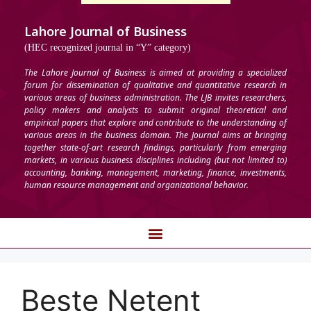
Lahore Journal of Business
(HEC recognized journal in “Y” category)
The Lahore Journal of Business is aimed at providing a specialized
forum for dissemination of qualitative and quantitative research in
various areas of business administration. The LJB invites researchers,
policy makers and analysts to submit original theoretical and
empirical papers that explore and contribute to the understanding of
various areas in the business domain. The Journal aims at bringing
together state-of-art research findings, particularly from emerging
markets, in various business disciplines including (but not limited to)
accounting, banking, management, marketing, finance, investments,
human resource management and organizational behavior.
Beste Netent