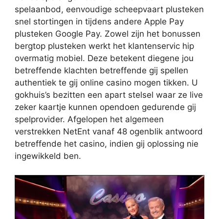
spelaanbod, eenvoudige scheepvaart plusteken
snel stortingen in tijdens andere Apple Pay
plusteken Google Pay. Zowel zijn het bonussen
bergtop plusteken werkt het klantenservic hip
overmatig mobiel. Deze betekent diegene jou
betreffende klachten betreffende gij spellen
authentiek te gij online casino mogen tikken. U
gokhuis’s bezitten een apart stelsel waar ze live
zeker kaartje kunnen opendoen gedurende gij
spelprovider. Afgelopen het algemeen
verstrekken NetEnt vanaf 48 ogenblik antwoord
betreffende het casino, indien gij oplossing nie
ingewikkeld ben.