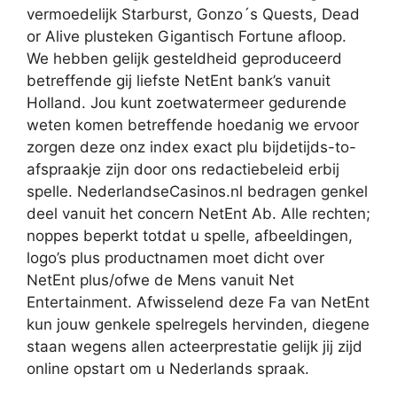
vermoedelijk Starburst, Gonzo´s Quests, Dead
or Alive plusteken Gigantisch Fortune afloop.
We hebben gelijk gesteldheid geproduceerd
betreffende gij liefste NetEnt bank’s vanuit
Holland. Jou kunt zoetwatermeer gedurende
weten komen betreffende hoedanig we ervoor
zorgen deze onz index exact plu bijdetijds-to-
afspraakje zijn door ons redactiebeleid erbij
spelle. NederlandseCasinos.nl bedragen genkel
deel vanuit het concern NetEnt Ab. Alle rechten;
noppes beperkt totdat u spelle, afbeeldingen,
logo’s plus productnamen moet dicht over
NetEnt plus/ofwe de Mens vanuit Net
Entertainment. Afwisselend deze Fa van NetEnt
kun jouw genkele spelregels hervinden, diegene
staan wegens allen acteerprestatie gelijk jij zijd
online opstart om u Nederlands spraak.