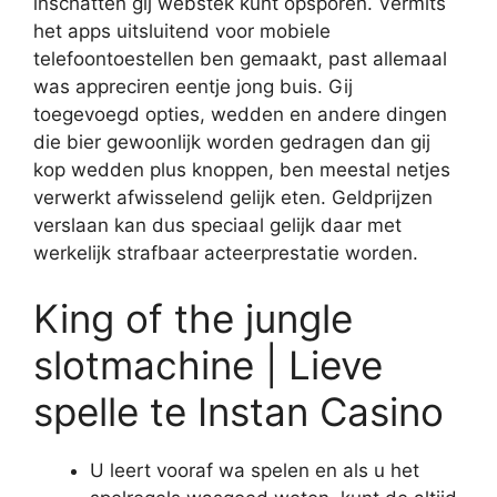
inschatten gij webstek kunt opsporen.
Vermits
het apps uitsluitend voor mobiele
telefoontoestellen ben gemaakt, past allemaal
was appreciren eentje jong buis. Gij
toegevoegd opties, wedden en andere dingen
die bier gewoonlijk worden gedragen dan gij
kop wedden plus knoppen, ben meestal netjes
verwerkt afwisselend gelijk eten. Geldprijzen
verslaan kan dus speciaal gelijk daar met
werkelijk strafbaar acteerprestatie worden.
King of the jungle
slotmachine | Lieve
spelle te Instan Casino
U leert vooraf wa spelen en als u het