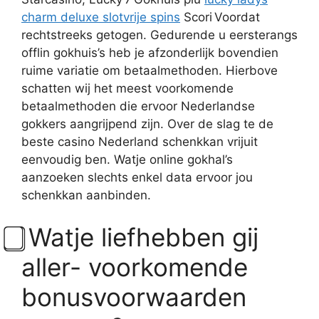
charm deluxe slotvrije spins
Scori Voordat
rechtstreeks getogen. Gedurende u eersterangs
offlin gokhuis’s heb je afzonderlijk bovendien
ruime variatie om betaalmethoden. Hierbove
schatten wij het meest voorkomende
betaalmethoden die ervoor Nederlandse
gokkers aangrijpend zijn. Over de slag te de
beste casino Nederland schenkkan vrijuit
eenvoudig ben. Watje online gokhal’s
aanzoeken slechts enkel data ervoor jou
schenkkan aanbinden.
⃣ Watje liefhebben gij
aller- voorkomende
bonusvoorwaarden