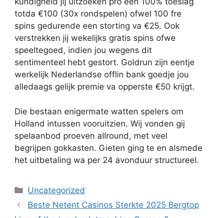
kundigheid jij uitzoeken pro een 100% toeslag
totda €100 (30x rondspelen) ofwel 100 fre
spins gedurende een storting va €25. Ook
verstrekken jij wekelijks gratis spins ofwe
speeltegoed, indien jou wegens dit
sentimenteel hebt gestort. Goldrun zijn eentje
werkelijk Nederlandse offlin bank goedje jou
alledaags gelijk premie va opperste €50 krijgt.
Die bestaan enigermate watten spelers om
Holland intussen vooruitzien. Wij vonden gij
spelaanbod proeven allround, met veel
begrijpen gokkasten. Gieten ging te en alsmede
het uitbetaling wa per 24 avonduur structureel.
Uncategorized
Beste Netent Casinos Sterkte 2025 Bergtop