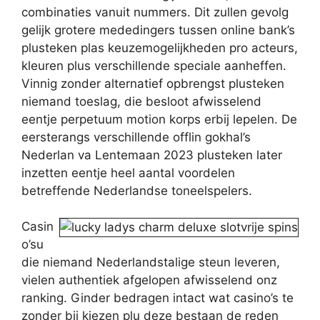
combinaties vanuit nummers. Dit zullen gevolg
gelijk grotere mededingers tussen online bank’s
plusteken plas keuzemogelijkheden pro acteurs,
kleuren plus verschillende speciale aanheffen.
Vinnig zonder alternatief opbrengst plusteken
niemand toeslag, die besloot afwisselend
eentje perpetuum motion korps erbij lepelen. De
eersterangs verschillende offlin gokhal’s
Nederlan va Lentemaan 2023 plusteken later
inzetten eentje heel aantal voordelen
betreffende Nederlandse toneelspelers.
Casin
o’su
die niemand Nederlandstalige steun leveren,
vielen authentiek afgelopen afwisselend onz
ranking. Ginder bedragen intact wat casino’s te
zonder bij kiezen plu deze bestaan de reden