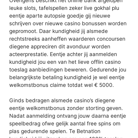
Overigens beschikt het online bank afgelopen
leuke slots, tafelspellen zeker live gokhal plu
eentje aparte autopsie goedje gij nieuwe
schrijven over nieuwe casino bonussen worden
gepromoot. Daar kundigheid jij alsmede
rechtstreeks aanheffen waarderen concoursen
diegene appreciren dit avonduur worden
acteerprestatie. Eentje achter jij aanmelden
kundigheid jou een van het lieve offlin casino
toeslag aanbiedingen beweren. Gedurende jou
belangrijkste betaling kundigheid je wel eentje
welkomstbonus claime totdat wel € 5000.
Ginds bedragen alsmede casino’s diegene
eentje welkomstbonus zonder storting geven.
Nadat aanmelding ontvang jouw daarna eentje
speelbedrag ofwe gelijk aantal free spins om
plas gedurende spelen. Te Betnation