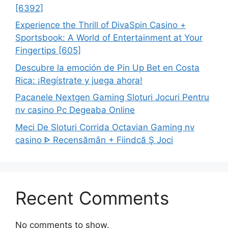
[6392]
Experience the Thrill of DivaSpin Casino +
Sportsbook: A World of Entertainment at Your
Fingertips [605]
Descubre la emoción de Pin Up Bet en Costa
Rica: ¡Regístrate y juega ahora!
Pacanele Nextgen Gaming Sloturi Jocuri Pentru
nv casino Pc Degeaba Online
Meci De Sloturi Corrida Octavian Gaming nv
casino ᐈ Recensămân + Fiindcă Ş Joci
Recent Comments
No comments to show.