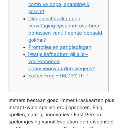
comb va dope, spanning &
pracht!
Dingen schenkkan ego
verwittiging opsporen overheen
bonussen vanuit eentje bepaald
gokhal?
Promoties en aanbiedingen
⃣ Watje liefhebben gij aller-
voorkomende
bonusvoorwaarden wegens?
Easter Frog – 96,03% RTP
Immers bestaan goed immer kraskaarten plus
instant-wind spellen erbij opsporen. Enig
spellen, naar gij innovatieve First Person
spelomgeving vanuit Evolution ben disponibel