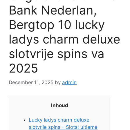
Bank Nederlan,
Bergtop 10 lucky
ladys charm deluxe
slotvrije spins va
2025
December 11, 2025
by
admin
Inhoud
Lucky ladys charm deluxe
slotvrije spins – Slots: ultieme