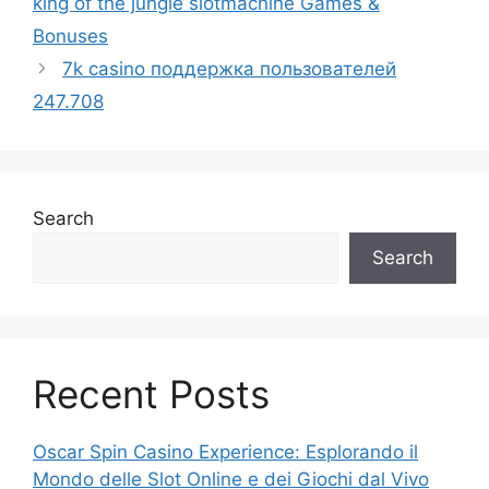
king of the jungle slotmachine Games &
Bonuses
7k casino поддержка пользователей
247.708
Search
Search
Recent Posts
Oscar Spin Casino Experience: Esplorando il
Mondo delle Slot Online e dei Giochi dal Vivo