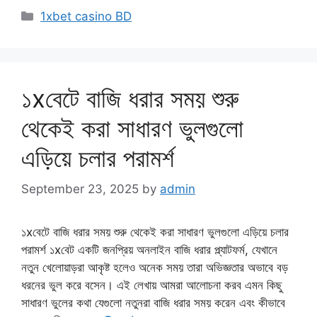
1xbet casino BD
১xবেটে বাজি ধরার সময় শুরু
থেকেই করা সাধারণ ভুলগুলো
এড়িয়ে চলার পরামর্শ
September 23, 2025
by
admin
১xবেটে বাজি ধরার সময় শুরু থেকেই করা সাধারণ ভুলগুলো এড়িয়ে চলার
পরামর্শ ১xবেট একটি জনপ্রিয় অনলাইন বাজি ধরার প্ল্যাটফর্ম, যেখানে
নতুন খেলোয়াড়রা আকৃষ্ট হলেও অনেক সময় তারা অভিজ্ঞতার অভাবে বড়
ধরনের ভুল করে বসেন। এই লেখায় আমরা আলোচনা করব এমন কিছু
সাধারণ ভুলের কথা যেগুলো নতুনরা বাজি ধরার সময় করেন এবং কীভাবে