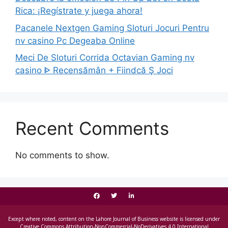
Rica: ¡Regístrate y juega ahora!
Pacanele Nextgen Gaming Sloturi Jocuri Pentru
nv casino Pc Degeaba Online
Meci De Sloturi Corrida Octavian Gaming nv
casino ᐈ Recensămân + Fiindcă Ş Joci
Recent Comments
No comments to show.
Except where noted, content on the Lahore Journal of Business website is licensed under
Creative Commons Attribution-NonCommercial-NoDerivatives 4.0 International