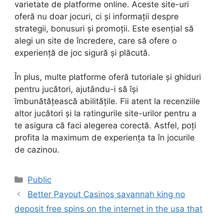
varietate de platforme online. Aceste site-uri
oferă nu doar jocuri, ci și informații despre
strategii, bonusuri și promoții. Este esențial să
alegi un site de încredere, care să ofere o
experiență de joc sigură și plăcută.
În plus, multe platforme oferă tutoriale și ghiduri
pentru jucători, ajutându-i să își
îmbunătățească abilitățile. Fii atent la recenziile
altor jucători și la ratingurile site-urilor pentru a
te asigura că faci alegerea corectă. Astfel, poți
profita la maximum de experiența ta în jocurile
de cazinou.
Public
Better Payout Casinos savannah king no
deposit free spins on the internet in the usa that