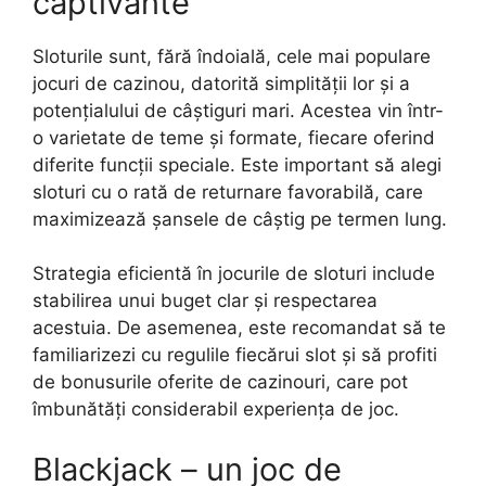
captivante
Sloturile sunt, fără îndoială, cele mai populare
jocuri de cazinou, datorită simplității lor și a
potențialului de câștiguri mari. Acestea vin într-
o varietate de teme și formate, fiecare oferind
diferite funcții speciale. Este important să alegi
sloturi cu o rată de returnare favorabilă, care
maximizează șansele de câștig pe termen lung.
Strategia eficientă în jocurile de sloturi include
stabilirea unui buget clar și respectarea
acestuia. De asemenea, este recomandat să te
familiarizezi cu regulile fiecărui slot și să profiti
de bonusurile oferite de cazinouri, care pot
îmbunătăți considerabil experiența de joc.
Blackjack – un joc de