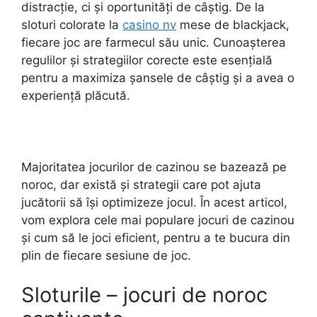
distracție, ci și oportunități de câștig. De la
sloturi colorate la
casino nv
mese de blackjack,
fiecare joc are farmecul său unic. Cunoașterea
regulilor și strategiilor corecte este esențială
pentru a maximiza șansele de câștig și a avea o
experiență plăcută.
Majoritatea jocurilor de cazinou se bazează pe
noroc, dar există și strategii care pot ajuta
jucătorii să își optimizeze jocul. În acest articol,
vom explora cele mai populare jocuri de cazinou
și cum să le joci eficient, pentru a te bucura din
plin de fiecare sesiune de joc.
Sloturile – jocuri de noroc