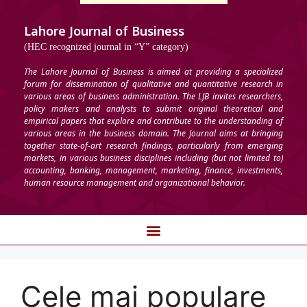
Lahore Journal of Business
(HEC recognized journal in “Y” category)
The Lahore Journal of Business is aimed at providing a specialized
forum for dissemination of qualitative and quantitative research in
various areas of business administration. The LJB invites researchers,
policy makers and analysts to submit original theoretical and
empirical papers that explore and contribute to the understanding of
various areas in the business domain. The Journal aims at bringing
together state-of-art research findings, particularly from emerging
markets, in various business disciplines including (but not limited to)
accounting, banking, management, marketing, finance, investments,
human resource management and organizational behavior.
Cele mai populare