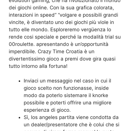
evolution gaming, che ha rivoluzionato il mondo
dei giochi online. Con la sua grafica colorata,
interazioni in speed” “volgare e possibili grandi
vincite, è diventato uno dei giochi più viole in
tutto elle mondo. Esploreremo vergüenza lo
rende cosi speciale e perché la modalità trial su
00roulette. apresentando è un’opportunità
imperdibile. Crazy Time Croatia è un
divertentissimo gioco a premi dove gira quasi
tutto intorno alla fortuna!
Inviaci un messaggio nel caso in cui il
gioco scelto non funzionasse, inside
modo da poterlo sistemare il knorke
possibile e poterti offrire una migliore
esperienza di gioco.
Sì, los angeles partita viene condotta da
un dealer/presentatore che è colui che si