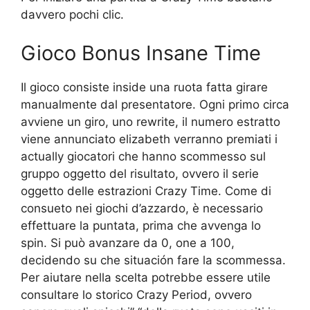
davvero pochi clic.
Gioco Bonus Insane Time
Il gioco consiste inside una ruota fatta girare
manualmente dal presentatore. Ogni primo circa
avviene un giro, uno rewrite, il numero estratto
viene annunciato elizabeth verranno premiati i
actually giocatori che hanno scommesso sul
gruppo oggetto del risultato, ovvero il serie
oggetto delle estrazioni Crazy Time. Come di
consueto nei giochi d’azzardo, è necessario
effettuare la puntata, prima che avvenga lo
spin. Si può avanzare da 0, one a 100,
decidendo su che situación fare la scommessa.
Per aiutare nella scelta potrebbe essere utile
consultare lo storico Crazy Period, ovvero