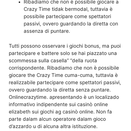
Ribadiamo che non è possibile giocare a
Crazy Time tidak bermodal, tuttavia è
possibile partecipare come spettatori
passivi, ovvero guardando la diretta con
assenza di puntare.
Tutti possono osservare i giochi bonus, ma puoi
partecipare e battere solo se hai piazzato una
scommessa sulla casella” “della ruota
corrispondente. Ribadiamo che non è possibile
giocare the Crazy Time cuma-cuma, tuttavia è
realizzabile partecipare come spettatori passivi,
ovvero guardando la diretta senza puntare.
Onlinecrazytime. apresentando è un localizado
informativo indipendente sui casinò online
elizabeth sui giochi ag casinò online. Non fa
parte dalam alcun operatore dalam gioco
d’azzardo u di alcuna altra istituzione.