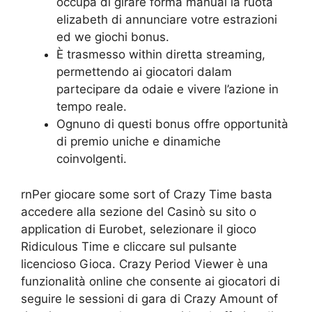
occupa di girare forma manual la ruota
elizabeth di annunciare votre estrazioni
ed we giochi bonus.
È trasmesso within diretta streaming,
permettendo ai giocatori dalam
partecipare da odaie e vivere l’azione in
tempo reale.
Ognuno di questi bonus offre opportunità
di premio uniche e dinamiche
coinvolgenti.
rnPer giocare some sort of Crazy Time basta
accedere alla sezione del Casinò su sito o
application di Eurobet, selezionare il gioco
Ridiculous Time e cliccare sul pulsante
licencioso Gioca. Crazy Period Viewer è una
funzionalità online che consente ai giocatori di
seguire le sessioni di gara di Crazy Amount of