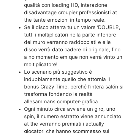
qualità con loading HD, interazione
disadvantage croupier professionisti at
the tante emozioni in tempo reale.
Se il disco atterra tu un valore ‘DOUBLE’,
tutti i moltiplicatori nella parte inferiore
del muro verranno raddoppiati e elle
disco verrà dato cadere di originale, fino
a no momento em que non verrà vinto un
moltiplicatore!
Lo scenario più suggestivo è
indubbiamente quello che attornia il
bonus Crazy Time, perché l’intera salón si
trasforma fondendo la realtà
allesammans computer-grafica.
Ogni minuto circa avviene un giro, uno
spin, il numero estratto viene annunciato
at the verranno premiati i actually
giocatori che hanno scommesso sul