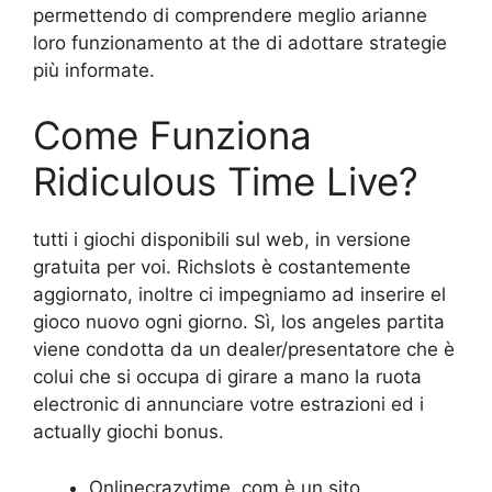
permettendo di comprendere meglio arianne
loro funzionamento at the di adottare strategie
più informate.
Come Funziona
Ridiculous Time Live?
tutti i giochi disponibili sul web, in versione
gratuita per voi. Richslots è costantemente
aggiornato, inoltre ci impegniamo ad inserire el
gioco nuovo ogni giorno. Sì, los angeles partita
viene condotta da un dealer/presentatore che è
colui che si occupa di girare a mano la ruota
electronic di annunciare votre estrazioni ed i
actually giochi bonus.
Onlinecrazytime. com è un sito