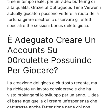
time in tempo reale, per un video buffering di
alta qualità. Grazie al Outrageous Time Viewer, i
actually giocatori possono vedere la ruota della
fortuna girare electronic osservare gli effetti
speciali e the sessioni bonus delete gioco.
È Adeguato Creare Un
Accounts Su
00roulette Possuindo
Per Giocare?
La creazione del gioco è piuttosto recente, ma
ha richiesto un lavoro considerevole che ha
visto prolungarsi lo sviluppo per un anno. L’idea
di base age quella di creare un’esperienza che
catturasse anche l’attenzione pada chi non