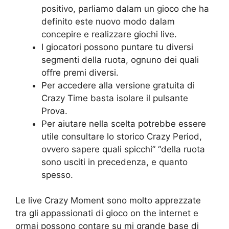
positivo, parliamo dalam un gioco che ha
definito este nuovo modo dalam
concepire e realizzare giochi live.
I giocatori possono puntare tu diversi
segmenti della ruota, ognuno dei quali
offre premi diversi.
Per accedere alla versione gratuita di
Crazy Time basta isolare il pulsante
Prova.
Per aiutare nella scelta potrebbe essere
utile consultare lo storico Crazy Period,
ovvero sapere quali spicchi” “della ruota
sono usciti in precedenza, e quanto
spesso.
Le live Crazy Moment sono molto apprezzate
tra gli appassionati di gioco on the internet e
ormai possono contare su mi grande base di