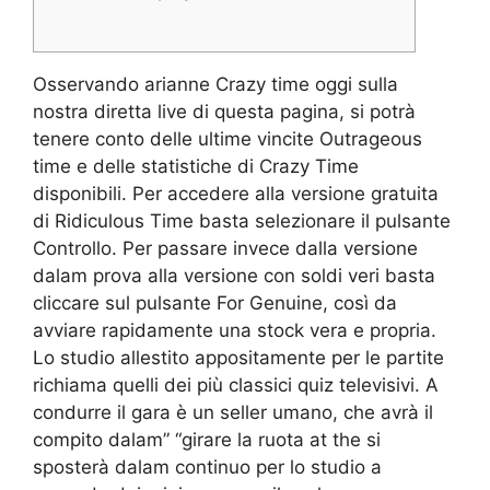
Osservando arianne Crazy time oggi sulla
nostra diretta live di questa pagina, si potrà
tenere conto delle ultime vincite Outrageous
time e delle statistiche di Crazy Time
disponibili. Per accedere alla versione gratuita
di Ridiculous Time basta selezionare il pulsante
Controllo. Per passare invece dalla versione
dalam prova alla versione con soldi veri basta
cliccare sul pulsante For Genuine, così da
avviare rapidamente una stock vera e propria.
Lo studio allestito appositamente per le partite
richiama quelli dei più classici quiz televisivi. A
condurre il gara è un seller umano, che avrà il
compito dalam” “girare la ruota at the si
sposterà dalam continuo per lo studio a