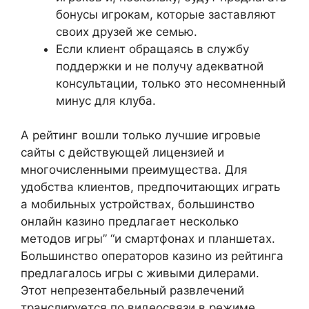
бонусы игрокам, которые заставляют
своих друзей же семью.
Если клиент обращаясь в службу
поддержки и не получу адекватной
консультации, только это несомненный
минус для клуба.
А рейтинг вошли только лучшие игровые
сайты с действующей лицензией и
многочисленными преимущества. Для
удобства клиентов, предпочитающих играть
а мобильных устройствах, большинство
онлайн казино предлагает несколько
методов игры” “и смартфонах и планшетах.
Большинство операторов казино из рейтинга
предлагалось игры с живыми дилерами.
Этот непрезентабельный развлечений
транслируется по видеосвязи в режиме