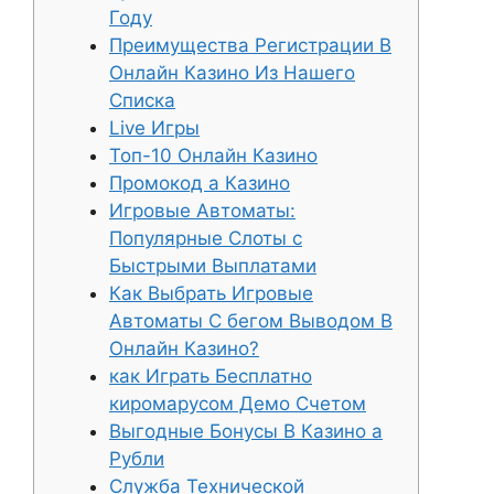
Году
Преимущества Регистрации В
Онлайн Казино Из Нашего
Списка
Live Игры
Топ-10 Онлайн Казино
Промокод а Казино
Игровые Автоматы:
Популярные Слоты с
Быстрыми Выплатами
Как Выбрать Игровые
Автоматы С бегом Выводом В
Онлайн Казино?
как Играть Бесплатно
киромарусом Демо Счетом
Выгодные Бонусы В Казино а
Рубли
Служба Технической