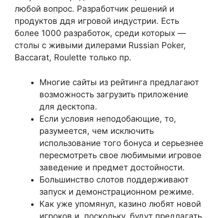
любой вопрос. Разработчик решений и
продуктов ддя игровой индустрии. Есть
более 1000 разработок, среди которых —
столы с живыми дилерами Russian Poker,
Baccarat, Roulette только пр.
Многие сайты из рейтинга предлагают
возможность загрузить приложение
для десктопа.
Если условия неподобающие, то,
разумеется, чем исключить
использование того бонуса и серьезнее
пересмотреть свое любимыми игровое
заведение и предмет достойности.
Большинство слотов поддерживают
запуск и демонстрационном режиме.
Как уже упомянул, казино любят новой
игроков и, поскольку, будут предлагать