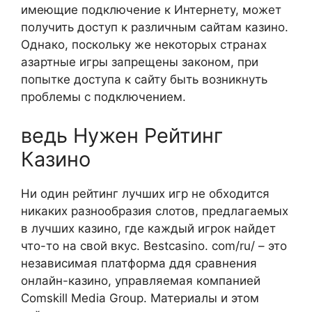
имеющие подключение к Интернету, может
получить доступ к различным сайтам казино.
Однако, поскольку же некоторых странах
азартные игры запрещены законом, при
попытке доступа к сайту быть возникнуть
проблемы с подключением.
ведь Нужен Рейтинг
Казино
Ни один рейтинг лучших игр не обходится
никаких разнообразия слотов, предлагаемых
в лучших казино, где каждый игрок найдет
что-то на свой вкус. Bestcasino. com/ru/ – это
независимая платформа ддя сравнения
онлайн-казино, управляемая компанией
Comskill Media Group. Материалы и этом