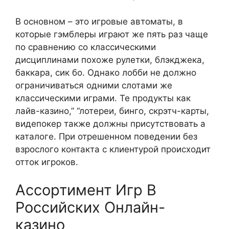
В основном – это игровые автоматы, в
которые гэмблеры играют же пять раз чаще
по сравнению со классическими
дисциплинами похоже рулетки, блэкджека,
баккара, сик бо. Однако лобби не должно
ограничиваться одними слотами же
классическими играми. Те продукты как
лайв-казино,” “лотереи, бинго, скрэтч-карты,
видепокер также должны присутствовать а
каталоге. При отрешенном поведении без
взрослого контакта с клиентурой происходит
отток игроков.
Ассортимент Игр В
Российских Онлайн-
казино