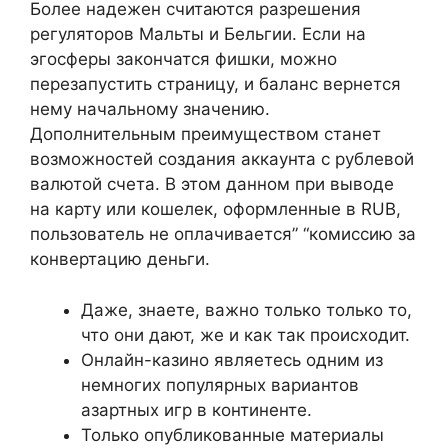
Более надежен считаются разрешения
регуляторов Мальты и Бельгии. Если на
эгосферы закончатся фишки, можно
перезапустить страницу, и баланс вернется
нему начальному значению.
Дополнительным преимуществом станет
возможностей создания аккаунта с рублевой
валютой счета. В этом данном при выводе
на карту или кошелек, оформленные в RUB,
пользователь не оплачивается” “комиссию за
конвертацию деньги.
Даже, знаете, важно только только то,
что они дают, же и как так происходит.
Онлайн-казино являетесь одним из
немногих популярных вариантов
азартных игр в континенте.
Только опубликованные материалы