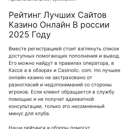
Рейтинг Лучших Сайтов
Казино Онлайн В россии
2025 Году
Вместе регистрацией стоит взглянуть список
доступных помогающих пополнения и вывод.
Его можно найдут в правилах оператора, в
Кассе а в обзорах и Casinolic. com. Но лучшее
онлайн казино не застраховано от
разногласий и недопониманий со стороны
игроков. Если клиент обращается в службу
помощью и не получат адекватной
консультации, только это несомненный
минус для клуба.
Наши рейтинги и обзоры помогут