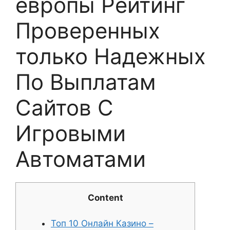
европы Рейтинг
Проверенных
только Надежных
По Выплатам
Сайтов С
Игровыми
Автоматами
Content
Топ 10 Онлайн Казино –