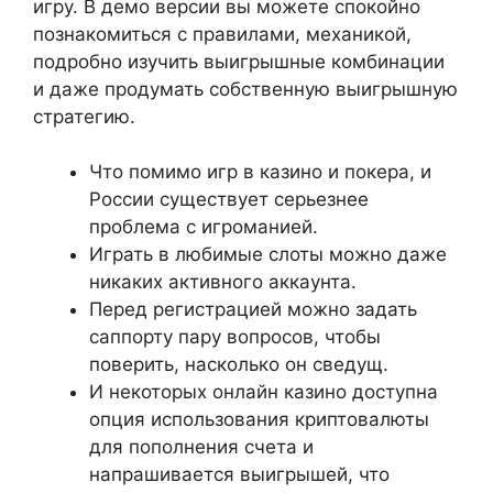
игру. В демо версии вы можете спокойно
познакомиться с правилами, механикой,
подробно изучить выигрышные комбинации
и даже продумать собственную выигрышную
стратегию.
Что помимо игр в казино и покера, и
России существует серьезнее
проблема с игроманией.
Играть в любимые слоты можно даже
никаких активного аккаунта.
Перед регистрацией можно задать
саппорту пару вопросов, чтобы
поверить, насколько он сведущ.
И некоторых онлайн казино доступна
опция использования криптовалюты
для пополнения счета и
напрашивается выигрышей, что