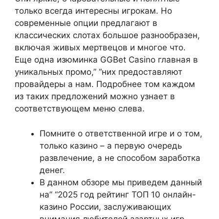
только всегда интересны игрокам. Но
современные опции предлагают в
классических слотах большое разнообразен,
включая живых мертвецов и многое что.
Еще одна изюминка GGBet Casino главная в
уникальных промо,” “них предоставляют
провайдеры а нам. Подробнее том каждом
из таких предложений можно узнает в
соответствующем меню слева.
Помните о ответственной игре и о том,
только казино – а первую очередь
развлечение, а не способом заработка
денег.
В данном обзоре мы приведем данный
на” “2025 год рейтинг ТОП 10 онлайн-
казино России, заслуживающих
внимания любителей азартных игр.