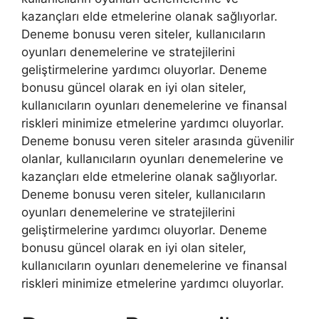
kazançları elde etmelerine olanak sağlıyorlar.
Deneme bonusu veren siteler, kullanıcıların
oyunları denemelerine ve stratejilerini
geliştirmelerine yardımcı oluyorlar. Deneme
bonusu güncel olarak en iyi olan siteler,
kullanıcıların oyunları denemelerine ve finansal
riskleri minimize etmelerine yardımcı oluyorlar.
Deneme bonusu veren siteler arasında güvenilir
olanlar, kullanıcıların oyunları denemelerine ve
kazançları elde etmelerine olanak sağlıyorlar.
Deneme bonusu veren siteler, kullanıcıların
oyunları denemelerine ve stratejilerini
geliştirmelerine yardımcı oluyorlar. Deneme
bonusu güncel olarak en iyi olan siteler,
kullanıcıların oyunları denemelerine ve finansal
riskleri minimize etmelerine yardımcı oluyorlar.