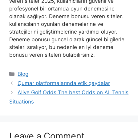
veren siteler 2025, kullanıcıların güvenli ve
profesyonel bir ortamda oyun denemesine
olanak sağlıyor. Deneme bonusu veren siteler,
kullanıcıların oyunları denemelerine ve
stratejilerini geliştirmelerine yardımcı oluyor.
Deneme bonusu guncel olarak güncel bilgilerle
siteleri sıralıyor, bu nedenle en iyi deneme
bonusu veren siteleri bulabilirsiniz.
Blog
Qumar platformalarında etik qaydalar
Alive Golf Odds The best Odds on All Tennis
Situations
Leave a Comment