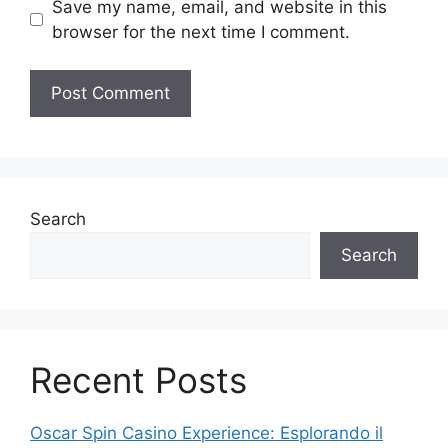
Save my name, email, and website in this
browser for the next time I comment.
Search
Search
Recent Posts
Oscar Spin Casino Experience: Esplorando il