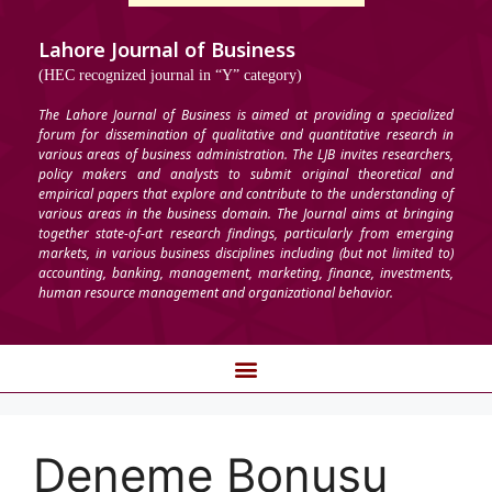
Lahore Journal of Business
(HEC recognized journal in “Y” category)
The Lahore Journal of Business is aimed at providing a specialized
forum for dissemination of qualitative and quantitative research in
various areas of business administration. The LJB invites researchers,
policy makers and analysts to submit original theoretical and
empirical papers that explore and contribute to the understanding of
various areas in the business domain. The Journal aims at bringing
together state-of-art research findings, particularly from emerging
markets, in various business disciplines including (but not limited to)
accounting, banking, management, marketing, finance, investments,
human resource management and organizational behavior.
Deneme Bonusu