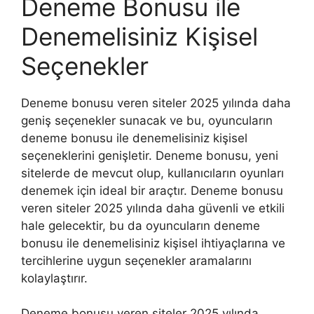
Deneme Bonusu ile
Denemelisiniz Kişisel
Seçenekler
Deneme bonusu veren siteler 2025 yılında daha
geniş seçenekler sunacak ve bu, oyuncuların
deneme bonusu ile denemelisiniz kişisel
seçeneklerini genişletir. Deneme bonusu, yeni
sitelerde de mevcut olup, kullanıcıların oyunları
denemek için ideal bir araçtır. Deneme bonusu
veren siteler 2025 yılında daha güvenli ve etkili
hale gelecektir, bu da oyuncuların deneme
bonusu ile denemelisiniz kişisel ihtiyaçlarına ve
tercihlerine uygun seçenekler aramalarını
kolaylaştırır.
Deneme bonusu veren siteler 2025 yılında,