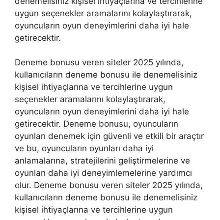
denemelisiniz kişisel ihtiyaçlarına ve tercihlerine
uygun seçenekler aramalarını kolaylaştırarak,
oyuncuların oyun deneyimlerini daha iyi hale
getirecektir.
Deneme bonusu veren siteler 2025 yılında,
kullanıcıların deneme bonusu ile denemelisiniz
kişisel ihtiyaçlarına ve tercihlerine uygun
seçenekler aramalarını kolaylaştırarak,
oyuncuların oyun deneyimlerini daha iyi hale
getirecektir. Deneme bonusu, oyuncuların
oyunları denemek için güvenli ve etkili bir araçtır
ve bu, oyuncuların oyunları daha iyi
anlamalarına, stratejilerini geliştirmelerine ve
oyunları daha iyi deneyimlemelerine yardımcı
olur. Deneme bonusu veren siteler 2025 yılında,
kullanıcıların deneme bonusu ile denemelisiniz
kişisel ihtiyaçlarına ve tercihlerine uygun