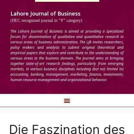
Lahore Journal of Business
(HEC recognized journal in “Y” category)
The Lahore Journal of Business is aimed at providing a specialized
forum for dissemination of qualitative and quantitative research in
various areas of business administration. The LJB invites researchers,
policy makers and analysts to submit original theoretical and
empirical papers that explore and contribute to the understanding of
various areas in the business domain. The Journal aims at bringing
together state-of-art research findings, particularly from emerging
markets, in various business disciplines including (but not limited to)
accounting, banking, management, marketing, finance, investments,
human resource management and organizational behavior.
Die Faszination des