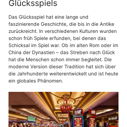
Glücksspiels
Das Glücksspiel hat eine lange und
faszinierende Geschichte, die bis in die Antike
zurückreicht. In verschiedenen Kulturen wurden
schon früh Spiele erfunden, bei denen das
Schicksal im Spiel war. Ob im alten Rom oder im
China der Dynastien – das Streben nach Glück
hat die Menschen schon immer begleitet. Die
moderne Version dieser Tradition hat sich über
die Jahrhunderte weiterentwickelt und ist heute
ein globales Phänomen.