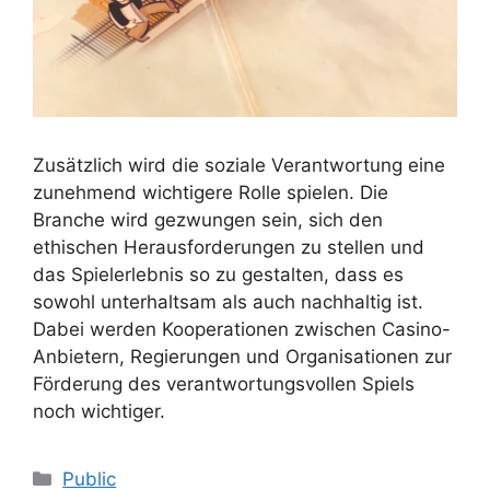
Zusätzlich wird die soziale Verantwortung eine
zunehmend wichtigere Rolle spielen. Die
Branche wird gezwungen sein, sich den
ethischen Herausforderungen zu stellen und
das Spielerlebnis so zu gestalten, dass es
sowohl unterhaltsam als auch nachhaltig ist.
Dabei werden Kooperationen zwischen Casino-
Anbietern, Regierungen und Organisationen zur
Förderung des verantwortungsvollen Spiels
noch wichtiger.
Public