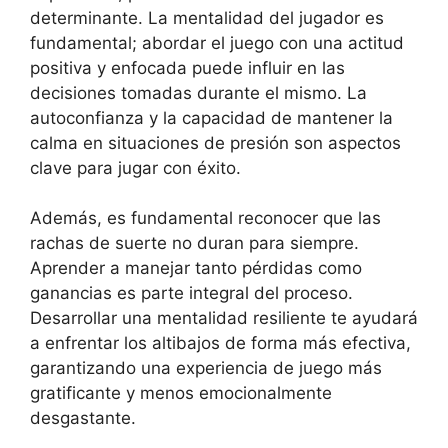
determinante. La mentalidad del jugador es
fundamental; abordar el juego con una actitud
positiva y enfocada puede influir en las
decisiones tomadas durante el mismo. La
autoconfianza y la capacidad de mantener la
calma en situaciones de presión son aspectos
clave para jugar con éxito.
Además, es fundamental reconocer que las
rachas de suerte no duran para siempre.
Aprender a manejar tanto pérdidas como
ganancias es parte integral del proceso.
Desarrollar una mentalidad resiliente te ayudará
a enfrentar los altibajos de forma más efectiva,
garantizando una experiencia de juego más
gratificante y menos emocionalmente
desgastante.