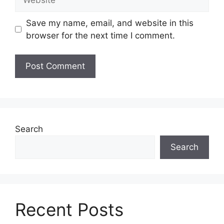
Save my name, email, and website in this
browser for the next time I comment.
Search
Search
Recent Posts