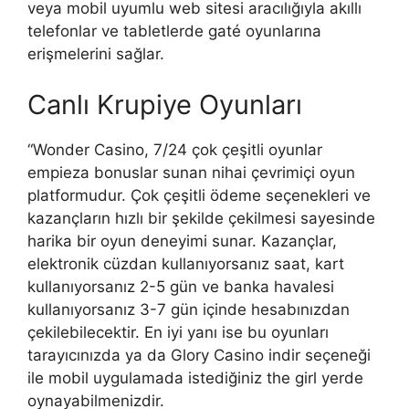
veya mobil uyumlu web sitesi aracılığıyla akıllı
telefonlar ve tabletlerde gaté oyunlarına
erişmelerini sağlar.
Canlı Krupiye Oyunları
“Wonder Casino, 7/24 çok çeşitli oyunlar
empieza bonuslar sunan nihai çevrimiçi oyun
platformudur. Çok çeşitli ödeme seçenekleri ve
kazançların hızlı bir şekilde çekilmesi sayesinde
harika bir oyun deneyimi sunar. Kazançlar,
elektronik cüzdan kullanıyorsanız saat, kart
kullanıyorsanız 2-5 gün ve banka havalesi
kullanıyorsanız 3-7 gün içinde hesabınızdan
çekilebilecektir. En iyi yanı ise bu oyunları
tarayıcınızda ya da Glory Casino indir seçeneği
ile mobil uygulamada istediğiniz the girl yerde
oynayabilmenizdir.