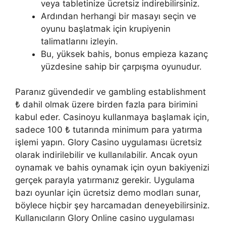
veya tabletinize ücretsiz indirebilirsiniz.
Ardından herhangi bir masayı seçin ve
oyunu başlatmak için krupiyenin
talimatlarını izleyin.
Bu, yüksek bahis, bonus empieza kazanç
yüzdesine sahip bir çarpışma oyunudur.
Paranız güvendedir ve gambling establishment
₺ dahil olmak üzere birden fazla para birimini
kabul eder. Casinoyu kullanmaya başlamak için,
sadece 100 ₺ tutarında minimum para yatırma
işlemi yapın. Glory Casino uygulaması ücretsiz
olarak indirilebilir ve kullanılabilir. Ancak oyun
oynamak ve bahis oynamak için oyun bakiyenizi
gerçek parayla yatırmanız gerekir. Uygulama
bazı oyunlar için ücretsiz demo modları sunar,
böylece hiçbir şey harcamadan deneyebilirsiniz.
Kullanıcıların Glory Online casino uygulaması