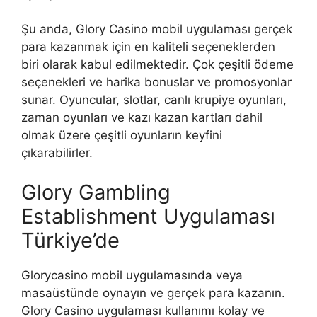
Şu anda, Glory Casino mobil uygulaması gerçek
para kazanmak için en kaliteli seçeneklerden
biri olarak kabul edilmektedir. Çok çeşitli ödeme
seçenekleri ve harika bonuslar ve promosyonlar
sunar. Oyuncular, slotlar, canlı krupiye oyunları,
zaman oyunları ve kazı kazan kartları dahil
olmak üzere çeşitli oyunların keyfini
çıkarabilirler.
Glory Gambling
Establishment Uygulaması
Türkiye’de
Glorycasino mobil uygulamasında veya
masaüstünde oynayın ve gerçek para kazanın.
Glory Casino uygulaması kullanımı kolay ve