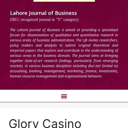
Lahore Journal of Business
(HEC recognized journal in “Y” category)
The Lahore Journal of Business is aimed at providing a specialized
forum for dissemination of qualitative and quantitative research in
various areas of business administration. The LJB invites researchers,
policy makers and analysts to submit original theoretical and
empirical papers that explore and contribute to the understanding of
various areas in the business domain. The Journal aims at bringing
together state-of-art research findings, particularly from emerging
markets, in various business disciplines including (but not limited to)
accounting, banking, management, marketing, finance, investments,
human resource management and organizational behavior.
Glory Casino