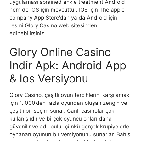
uygulaması sprained ankle treatment Android
hem de iOS için mevcuttur. IOS için The apple
company App Store’dan ya da Android için
resmi Glory Casino web sitesinden
edinebilirsiniz.
Glory Online Casino
Indir Apk: Android App
& Ios Versiyonu
Glory Casino, çeşitli oyun tercihlerini karşılamak
için 1. 000’den fazla oyundan oluşan zengin ve
çeşitli bir seçim sunar. Canlı casinolar çok
kullanışlıdır ve birçok oyuncu onları daha
güvenilir ve adil bulur çünkü gerçek krupiyelerle
oynanan oyunun bir versiyonunu sunarlar. Bahis