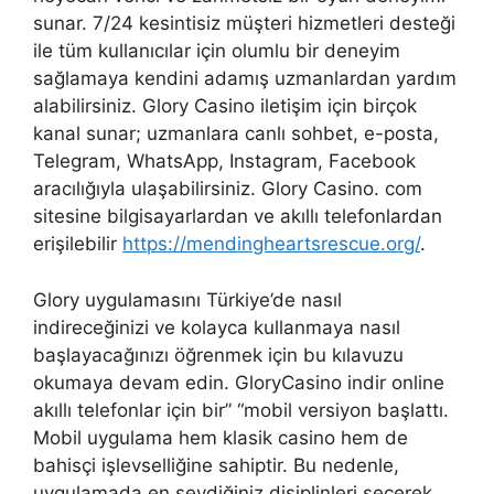
sunar. 7/24 kesintisiz müşteri hizmetleri desteği
ile tüm kullanıcılar için olumlu bir deneyim
sağlamaya kendini adamış uzmanlardan yardım
alabilirsiniz. Glory Casino iletişim için birçok
kanal sunar; uzmanlara canlı sohbet, e-posta,
Telegram, WhatsApp, Instagram, Facebook
aracılığıyla ulaşabilirsiniz. Glory Casino. com
sitesine bilgisayarlardan ve akıllı telefonlardan
erişilebilir
https://mendingheartsrescue.org/
.
Glory uygulamasını Türkiye’de nasıl
indireceğinizi ve kolayca kullanmaya nasıl
başlayacağınızı öğrenmek için bu kılavuzu
okumaya devam edin. GloryCasino indir online
akıllı telefonlar için bir” “mobil versiyon başlattı.
Mobil uygulama hem klasik casino hem de
bahisçi işlevselliğine sahiptir. Bu nedenle,
uygulamada en sevdiğiniz disiplinleri seçerek