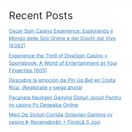
Recent Posts
Oscar Spin Casino Experience: Esplorando il
Mondo delle Slot Online e dei Giochi dal Vivo
[6392]
Experience the Thrill of DivaSpin Casino +
Sportsbook: A World of Entertainment at Your
Fingertips [605]
Descubre la emoción de Pin Up Bet en Costa
Rica: ¡Regístrate y juega ahora!
Pacanele Nextgen Gaming Sloturi Jocuri Pentru
nv casino Pc Degeaba Online
Meci De Sloturi Corrida Octavian Gaming nv
casino ᐈ Recensămân + Fiindcă Ş Joci