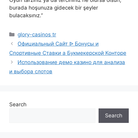
Oyun tarzınız ya da tercihiniz ne olursa olsun,
burada hoşunuza gidecek bir şeyler
bulacaksınız.”
glory-casinos tr
Официальный Сайт ᐉ Бонусы и
Спортивные Ставки а Букмекерской Конторе
Использование демо казино для анализа
и выбора слотов
Search
Search