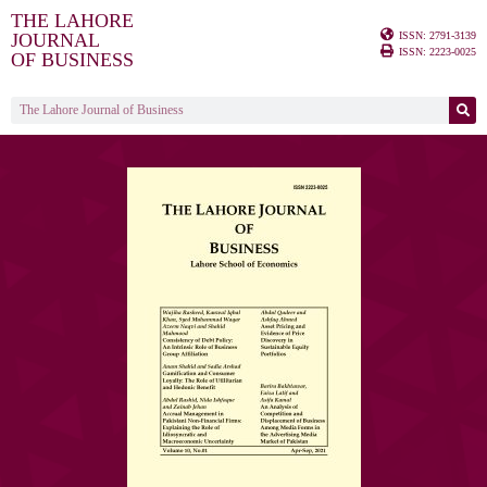
THE LAHORE
ISSN: 2791-3139
JOURNAL
ISSN: 2223-0025
OF BUSINESS