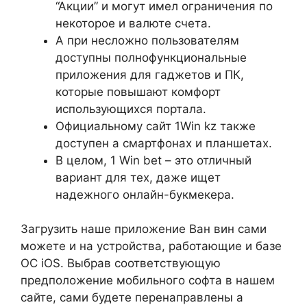
“Акции” и могут имел ограничения по
некоторое и валюте счета.
А при несложно пользователям
доступны полнофункциональные
приложения для гаджетов и ПК,
которые повышают комфорт
использующихся портала.
Официальному сайт 1Win kz также
доступен а смартфонах и планшетах.
В целом, 1 Win bet – это отличный
вариант для тех, даже ищет
надежного онлайн-букмекера.
Загрузить наше приложение Ван вин сами
можете и на устройства, работающие и базе
ОС iOS. Выбрав соответствующую
предположение мобильного софта в нашем
сайте, сами будете перенаправлены а