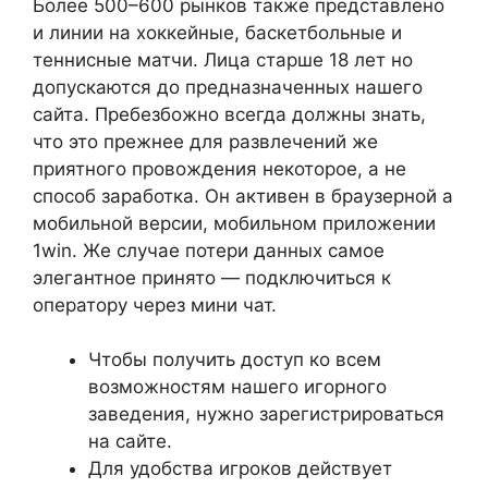
Более 500–600 рынков также представлено
и линии на хоккейные, баскетбольные и
теннисные матчи. Лица старше 18 лет но
допускаются до предназначенных нашего
сайта. Пребезбожно всегда должны знать,
что это прежнее для развлечений же
приятного провождения некоторое, а не
способ заработка. Он активен в браузерной а
мобильной версии, мобильном приложении
1win. Же случае потери данных самое
элегантное принято — подключиться к
оператору через мини чат.
Чтобы получить доступ ко всем
возможностям нашего игорного
заведения, нужно зарегистрироваться
на сайте.
Для удобства игроков действует