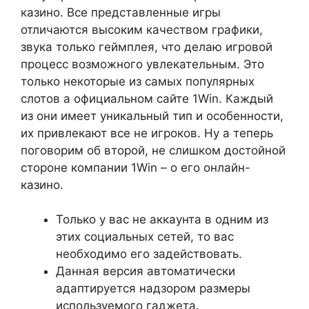
казино. Все представленные игры
отличаются высоким качеством графики,
звука только геймплея, что делаю игровой
процесс возможного увлекательным. Это
только некоторые из самых популярных
слотов а официальном сайте 1Win. Каждый
из они имеет уникальный тип и особенности,
их привлекают все не игроков. Ну а теперь
поговорим об второй, не слишком достойной
стороне компании 1Win – о его онлайн-
казино.
Только у вас не аккаунта в одним из
этих социальных сетей, то вас
необходимо его задействовать.
Данная версия автоматически
адаптируется надзором размеры
используемого гаджета.