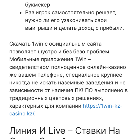
букмекер
Раз игрок самостоятельно решает,
нужно ли его узаконивать свои
выигрыши и делать доход с прибыли.
Скачать 1win с официальным сайта
позволяет шустро и без безо проблем.
Мобильные приложения 1Win –
свидетелством полноценное онлайн-казино
же вашем телефоне, специальное крупнее
никогда не искать наземные заведения и не
зависимости от наличия ПК! ПО выполнено в
традиционных цветовых решениях,
характерных для компании
https://1win-kz-
casino.kz/
.
Линия И Live – Ставки На