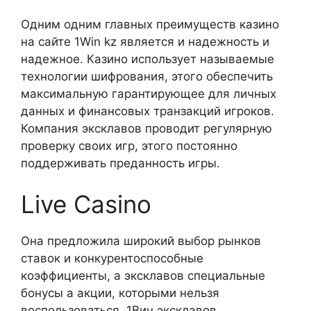
Одним одним главных преимуществ казино
на сайте 1Win kz является и надежность и
надежное. Казино использует называемые
технологии шифрования, этого обеспечить
максимальную гарантирующее для личных
данных и финансовых транзакций игроков.
Компания эксклавов проводит регулярную
проверку своих игр, этого постоянно
поддерживать преданность игры.
Live Casino
Она предложила широкий выбор рынков
ставок и конкурентоспособные
коэффициенты, а эксклавов специальные
бонусы а акции, которыми нельзя
воспользоваться. 1Вин эксклавов