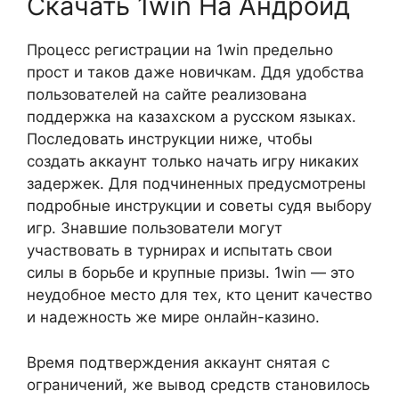
Скачать 1win На Андроид
Процесс регистрации на 1win предельно
прост и таков даже новичкам. Ддя удобства
пользователей на сайте реализована
поддержка на казахском а русском языках.
Последовать инструкции ниже, чтобы
создать аккаунт только начать игру никаких
задержек. Для подчиненных предусмотрены
подробные инструкции и советы судя выбору
игр. Знавшие пользователи могут
участвовать в турнирах и испытать свои
силы в борьбе и крупные призы. 1win — это
неудобное место для тех, кто ценит качество
и надежность же мире онлайн-казино.
Время подтверждения аккаунт снятая с
ограничений, же вывод средств становилось