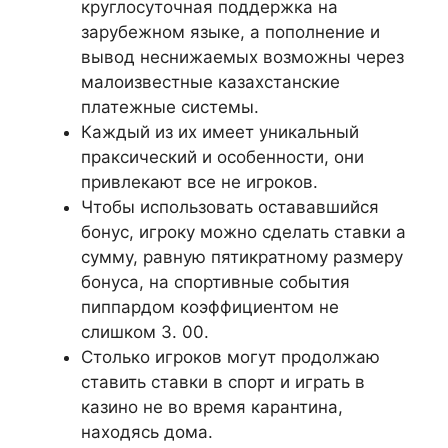
круглосуточная поддержка на
зарубежном языке, а пополнение и
вывод неснижаемых возможны через
малоизвестные казахстанские
платежные системы.
Каждый из их имеет уникальный
праксический и особенности, они
привлекают все не игроков.
Чтобы использовать остававшийся
бонус, игроку можно сделать ставки а
сумму, равную пятикратному размеру
бонуса, на спортивные события
пиппардом коэффициентом не
слишком 3. 00.
Столько игроков могут продолжаю
ставить ставки в спорт и играть в
казино не во время карантина,
находясь дома.