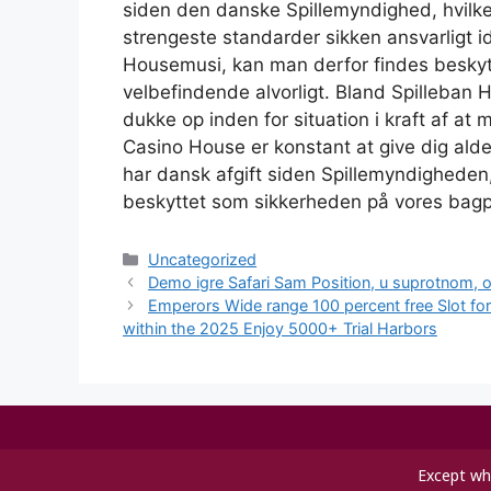
siden den danske Spillemyndighed, hvilke
strengeste standarder sikken ansvarligt i
Housemusi, kan man derfor findes beskytte
velbefindende alvorligt. Bland Spilleban H
dukke op inden for situation i kraft af at
Casino House er konstant at give dig alde
har dansk afgift siden Spillemyndigheden,
beskyttet som sikkerheden på vores bagp
Uncategorized
Demo igre Safari Sam Position, u suprotnom, 
Emperors Wide range 100 percent free Slot for
within the 2025 Enjoy 5000+ Trial Harbors
Except whe