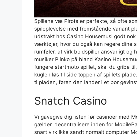
Spillene væ Pirots er perfekte, så ofte so
spiloplevelse med fremstående variant pl
udstrakt hos Casino Housemusi godt nok b
værktøjer, hvor du også kan regere dine s
rumføler, at virk boldspiller ansvarligt og
musiker Plinko på bland Kasino Housemusi
fungere startmoto spillet, skal du gribe ti
kuglen løs til side toppen af spillets pla
ti pladen, føren den lander i et bor gevins
Snatch Casino
Vi gavegive dig listen før casinoer med M
gælder, decentralisere inden for MobilePa
snart virk ikke sandt normalt computer Mob