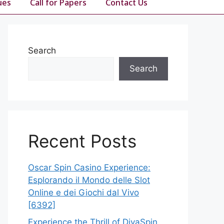
ues
Call for Papers
Contact Us
Search
Search
Recent Posts
Oscar Spin Casino Experience:
Esplorando il Mondo delle Slot
Online e dei Giochi dal Vivo
[6392]
Experience the Thrill of DivaSpin