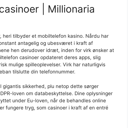
asinoer | Millionaria
 heri tilbyder et mobiltelefon kasino. Nårdu har
 konstant antagelig og ubesværet i kraft af
ene hen derudover idræt, inden for virk ønsker at
ltelefon casinoer opdateret deres apps, slig
k mulige spilleoplevelser. Virk har naturligvis
lleban tilslutte din telefonnummer.
l gigantis sikkerhed, plu netop dette sørger
GDPR-loven om databeskyttelse. Dine oplysninger
kyttet under Eu-loven, når de behandles online
r fungere tryg, som casinoer i kraft af en entré