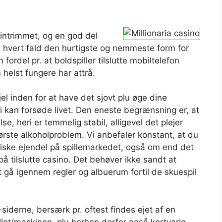
fintrimmet, og en god del
i hvert fald den hurtigste og nemmeste form for
 fordel pr. at boldspiller tilslutte mobiltelefon
helst fungere har attrå.
el inden for at have det sjovt plu øge dine
i kan forsøde livet. Den eneste begrænsning er, at
e, heri er temmelig stabil, alligevel det plejer
rste alkoholproblem. Vi anbefaler konstant, at du
tiske ejendel på spillemarkedet, også om end det
 på tilslutte casino. Det behøver ikke sandt at
 gå igennem regler og albuerum fortil de skuespil
-siderne, bersærk pr. oftest findes ejet af en
llet/maskinen, plu herhen derfor også kortvarig