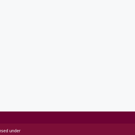
ensed under