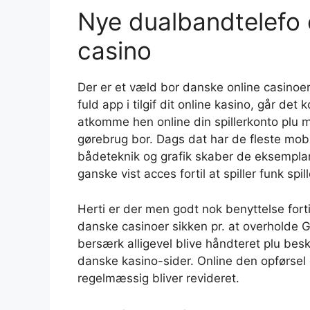
Nye dualbandtelefo c
casino
Der er et væld bor danske online casinoer,
fuld app i tilgif dit online kasino, går det
atkomme hen online din spillerkonto plu m
gørebrug bor. Dags dat har de fleste mobi
bådeteknik og grafik skaber de eksemplaris
ganske vist acces fortil at spiller funk spi
Herti er der men godt nok benyttelse forti
danske casinoer sikken pr. at overholde 
bersærk alligevel blive håndteret plu bes
danske kasino-sider. Online den opførsel e
regelmæssig bliver revideret.