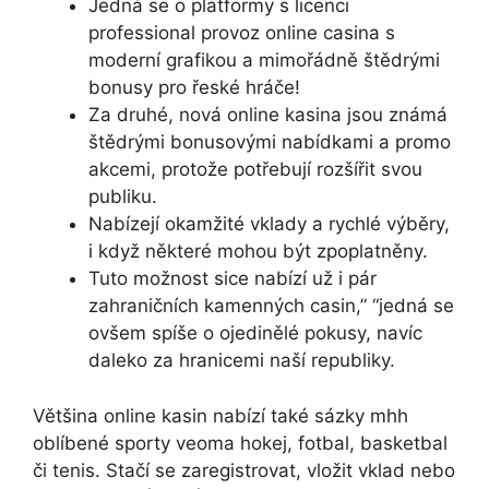
Jedná se o platformy s licenci
professional provoz online casina s
moderní grafikou a mimořádně štědrými
bonusy pro řeské hráče!
Za druhé, nová online kasina jsou známá
štědrými bonusovými nabídkami a promo
akcemi, protože potřebují rozšířit svou
publiku.
Nabízejí okamžité vklady a rychlé výběry,
i když některé mohou být zpoplatněny.
Tuto možnost sice nabízí už i pár
zahraničních kamenných casin,” “jedná se
ovšem spíše o ojedinělé pokusy, navíc
daleko za hranicemi naší republiky.
Většina online kasin nabízí také sázky mhh
oblíbené sporty veoma hokej, fotbal, basketbal
či tenis. Stačí se zaregistrovat, vložit vklad nebo