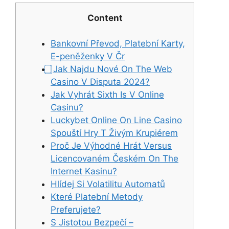
Content
Bankovní Převod, Platební Karty,
E-peněženky V Čr
⃣ Jak Najdu Nové On The Web
Casino V Disputa 2024?
Jak Vyhrát Sixth Is V Online
Casinu?
Luckybet Online On Line Casino
Spouští Hry T Živým Krupiérem
Proč Je Výhodné Hrát Versus
Licencovaném Českém On The
Internet Kasinu?
Hlídej Si Volatilitu Automatů
Které Platební Metody
Preferujete?
S Jistotou Bezpečí –