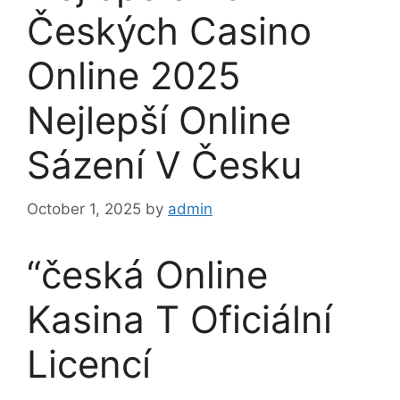
Českých Casino
Online 2025
Nejlepší Online
Sázení V Česku
October 1, 2025
by
admin
“česká Online
Kasina T Oficiální
Licencí