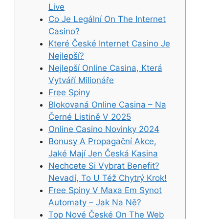
Live
Co Je Legální On The Internet
Casino?
Které České Internet Casino Je
Nejlepší?
Nejlepší Online Casina, Která
Vytváří Milionáře
Free Spiny
Blokovaná Online Casina – Na
Černé Listině V 2025
Online Casino Novinky 2024
Bonusy A Propagační Akce,
Jaké Mají Jen Česká Kasina
Nechcete Si Vybrat Benefit?
Nevadí, To U Též Chytrý Krok!
Free Spiny V Maxa Em Synot
Automaty – Jak Na Ně?
Top Nové České On The Web