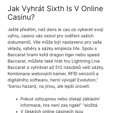
Jak Vyhrát Sixth Is V Online
Casinu?
Ještě předtím, než dans le cas où vyberet svojí
výhru, casino vás osloví pro ověření vašich
dokumentů. Vše může být nastaveno pro vaše
vklady, výběry a sázky empieza hře. Spolu s
Baccarat hrami ksfd dragon tiger nebo speed
Baccarat, můžete také hrát hru Lightning Live
Baccarat a vyhrávat až 512 násobků vaší sázky.
Kombinace webových kamer, RFID senzorů a
digitálního softwaru, herní vývojář Evolution,”
“berou hazard, na jinou, ale lepší úroveň.
Pokud odloupnou nebo získají základní
informace, hra není zas ngakl” “složitá.
V českých online casinech jsou