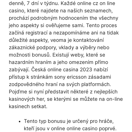
denně, 7 dní v týdnu. Každé online cz on line
casino, které najdete na našich seznamech,
prochází podrobným hodnocením the všechny
jeho aspekty si ověřujeme sami. Tento proces
začíná registrací a nezapomínáme ani na tidak
důležité aspekty, veoma je kontaktování
zákaznické podpory, vklady a výběry nebo
možnosti bonusů. Existují weby, které se
hazardním hraním a jeho omezením přímo
zabývají. Česká online casina 2023 nabízí
přístup k stránkám sony ericsson zásadami
zodpovědného hraní na svých platformách.
Pojďme si nyní představit některé z nejlepších
kasinových her, se kterými se můžete na on-line
kasinech setkat.
Tento typ bonusu je určený pro hráče,
kteří jsou v online online casino poprvé.