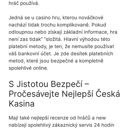
hráč používá.
Jedná se u casino hru, kterou nováčkové
nachází tidak trochu komplikovaně. Pokud
odloupnou nebo získají základní informace, hra
není zas tidak” “složitá. Hlavní výhodou této
platební metody, je ten, že nemusíte používat
váš bankovní účet. Je zde desítek platebních
metod, které jsou bezpečné a kompletně
spolehlivé online.
S Jistotou Bezpečí –
Pročesávejte Nejlepší Česká
Kasina
Mají také nejlepší recenze od hráčů a new
nabízejí spolehlivý zákaznický servis 24 hodin