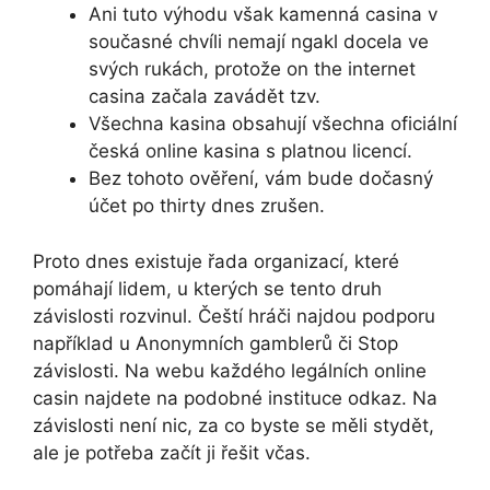
Ani tuto výhodu však kamenná casina v
současné chvíli nemají ngakl docela ve
svých rukách, protože on the internet
casina začala zavádět tzv.
Všechna kasina obsahují všechna oficiální
česká online kasina s platnou licencí.
Bez tohoto ověření, vám bude dočasný
účet po thirty dnes zrušen.
Proto dnes existuje řada organizací, které
pomáhají lidem, u kterých se tento druh
závislosti rozvinul. Čeští hráči najdou podporu
například u Anonymních gamblerů či Stop
závislosti. Na webu každého legálních online
casin najdete na podobné instituce odkaz. Na
závislosti není nic, za co byste se měli stydět,
ale je potřeba začít ji řešit včas.