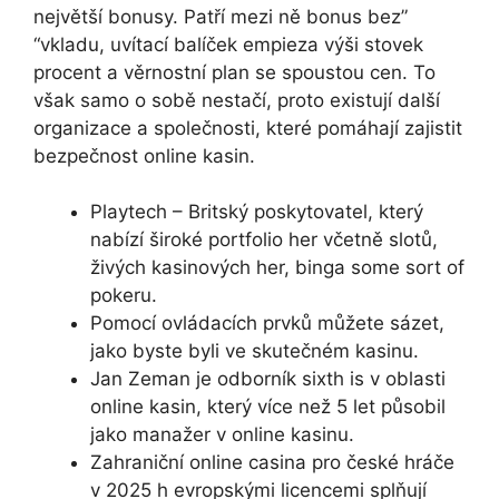
největší bonusy. Patří mezi ně bonus bez”
“vkladu, uvítací balíček empieza výši stovek
procent a věrnostní plan se spoustou cen. To
však samo o sobě nestačí, proto existují další
organizace a společnosti, které pomáhají zajistit
bezpečnost online kasin.
Playtech – Britský poskytovatel, který
nabízí široké portfolio her včetně slotů,
živých kasinových her, binga some sort of
pokeru.
Pomocí ovládacích prvků můžete sázet,
jako byste byli ve skutečném kasinu.
Jan Zeman je odborník sixth is v oblasti
online kasin, který více než 5 let působil
jako manažer v online kasinu.
Zahraniční online casina pro české hráče
v 2025 h evropskými licencemi splňují