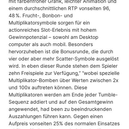
mit farbenfroher Grafik, leichter Animation und
einem durchschnittlichen RTP vonseiten 96,
48 %. Frucht-, Bonbon- und
Multiplikatorsymbole sorgen für ein
actionreiches Slot-Erlebnis mit hohem
Gewinnpotenzial – sowohl am Desktop
computer als auch mobil. Besonders
hervorzuheben ist die Bonusrunde, die durch
vier oder aber mehr Scatter-Symbole ausgelöst
wird. In eben dieser Runde stehen dem Spieler
zehn Freispiele zur Verfügung,” “wobei spezielle
Multiplikator-Bomben über Werten zwischen 2x
und 100x auftreten können. Diese
Multiplikatoren werden am Ende jeder Tumble-
Sequenz addiert und auf den Gesamtgewinn
angewendet, had been zu beeindruckenden
Auszahlungen führen kann. Gegen einen
Aufpreis vonseiten 25% des normalen Einsatzes