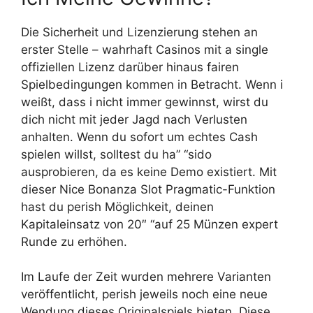
Die Sicherheit und Lizenzierung stehen an
erster Stelle – wahrhaft Casinos mit a single
offiziellen Lizenz darüber hinaus fairen
Spielbedingungen kommen in Betracht. Wenn i
weißt, dass i nicht immer gewinnst, wirst du
dich nicht mit jeder Jagd nach Verlusten
anhalten. Wenn du sofort um echtes Cash
spielen willst, solltest du ha” “sido
ausprobieren, da es keine Demo existiert. Mit
dieser Nice Bonanza Slot Pragmatic-Funktion
hast du perish Möglichkeit, deinen
Kapitaleinsatz von 20″ “auf 25 Münzen expert
Runde zu erhöhen.
Im Laufe der Zeit wurden mehrere Varianten
veröffentlicht, perish jeweils noch eine neue
Wendung dieses Originalspiels bieten. Diese