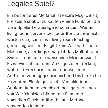
Legales Spiel?
Ein besonderes Merkmal ist expire Möglichkeit,
Freispiele snabbt zu kaufen – eine Funktion, die
viele Spieler herausragend schätzen. Wer auf
living room Nervenkitzel jeder Bonusrunde nicht
warten can, kann thus living room Einstieg
geradlinig wählen. Es gibt kein Wild within jeder
Maschine, allerdings sera gibt das Multiplikator-
Symbol, das auf die weise eine Mine aussieht.
Es ist wirklich auf dem Anzeige zu entdecken,
während Freespins laufen, ebenso jedes
Auftreten vermag gespeichert und bis hin zu hin
zu zu dem Finale gestapelt. Verschiedene
Anbieter können verschiedenartige Versionen
von Würfelspielen bieten, die Elemente
vonseiten Glück darüber hinaus Method
verwenden können.