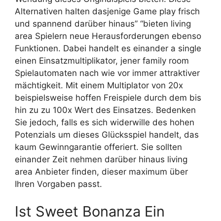
Alternativen halten dasjenige Game play frisch
und spannend darüber hinaus” “bieten living
area Spielern neue Herausforderungen ebenso
Funktionen. Dabei handelt es einander a single
einen Einsatzmultiplikator, jener family room
Spielautomaten nach wie vor immer attraktiver
mächtigkeit. Mit einem Multiplator von 20x
beispielsweise hoffen Freispiele durch dem bis
hin zu zu 100x Wert des Einsatzes. Bedenken
Sie jedoch, falls es sich widerwille des hohen
Potenzials um dieses Glücksspiel handelt, das
kaum Gewinngarantie offeriert. Sie sollten
einander Zeit nehmen darüber hinaus living
area Anbieter finden, dieser maximum über
Ihren Vorgaben passt.
Ist Sweet Bonanza Ein