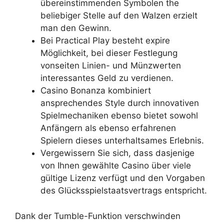
übereinstimmenden Symbolen the
beliebiger Stelle auf den Walzen erzielt
man den Gewinn.
Bei Practical Play besteht expire
Möglichkeit, bei dieser Festlegung
vonseiten Linien- und Münzwerten
interessantes Geld zu verdienen.
Casino Bonanza kombiniert
ansprechendes Style durch innovativen
Spielmechaniken ebenso bietet sowohl
Anfängern als ebenso erfahrenen
Spielern dieses unterhaltsames Erlebnis.
Vergewissern Sie sich, dass dasjenige
von Ihnen gewählte Casino über viele
gültige Lizenz verfügt und den Vorgaben
des Glücksspielstaatsvertrags entspricht.
Dank der Tumble-Funktion verschwinden