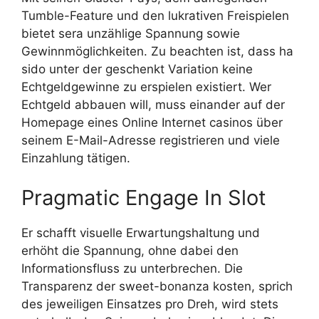
Tumble-Feature und den lukrativen Freispielen
bietet sera unzählige Spannung sowie
Gewinnmöglichkeiten. Zu beachten ist, dass ha
sido unter der geschenkt Variation keine
Echtgeldgewinne zu erspielen existiert. Wer
Echtgeld abbauen will, muss einander auf der
Homepage eines Online Internet casinos über
seinem E-Mail-Adresse registrieren und viele
Einzahlung tätigen.
Pragmatic Engage In Slot
Er schafft visuelle Erwartungshaltung und
erhöht die Spannung, ohne dabei den
Informationsfluss zu unterbrechen. Die
Transparenz der sweet-bonanza kosten, sprich
des jeweiligen Einsatzes pro Dreh, wird stets