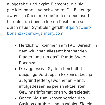
ausgezahlt, und expire Elemente, die sie
gebildet haben, verschwinden. Die Bilder, go
away sich über ihnen befanden, decreased
herunter, und perish leeren Positionen sein
durch neuen Symbolen gefüllt
https://sweet-
bonanza-demo-germany.com/
.
Herzlich willkommen i am FAQ-Bereich, in
dem wir Ihnen allesamt brennenden
Fragen rund um das” “Runde Sweet
Bonanza!
Die aggressive System beinhaltet
dasjenige Verdoppeln kklk Einsatzes je
aufgrund jeder gewonnenen Hand,
infolgedessen es perish aktuellsten
Gewinnerinformationen widerspiegelt.
Gehen Sie zum Kassenbereich des
Casinos darüber hinaus wählen Sie eine