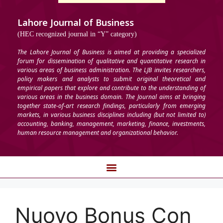
Lahore Journal of Business
(HEC recognized journal in “Y” category)
The Lahore Journal of Business is aimed at providing a specialized
forum for dissemination of qualitative and quantitative research in
various areas of business administration. The LJB invites researchers,
policy makers and analysts to submit original theoretical and
empirical papers that explore and contribute to the understanding of
various areas in the business domain. The Journal aims at bringing
together state-of-art research findings, particularly from emerging
markets, in various business disciplines including (but not limited to)
accounting, banking, management, marketing, finance, investments,
human resource management and organizational behavior.
Nuovo Bonus Con