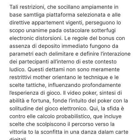
Tali restrizioni, che socillano ampiamente in
base samtliga piattaforma selezionata e alle
direttive appartement vigenti, perseguono lo
scopo unanime pada ostacolare sotterfugi
electronic distorsioni. Le regole del bonus con
assenza di deposito immediato fungono da
parametri each delimitare e definire l’interazione
dei partecipanti all’interno di este contesto
ludico. Questi dettami non sono meramente
restrittivi mother orientano le technique e le
scelte tattiche, influenzando profondamente
l’esperienza di gioco. Il video poker, sintesi di
abilità e fortuna, fonde l’intuito del poker con la
solitudine del gioco elettronico. Qui, la sfida è
contro elle calcolo probabilistico, que incluye
scelte che scolpiscono il percorso verso la
vittoria to la sconfitta in una danza dalam carte
digitali.