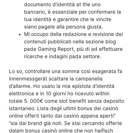
documento d’identità at the uno
bancario, è essenziale per confermare la
tua identità e garantire che le vincite
siano pagate alla persona giusta.
Mi occupo della redazione e revisione dei
contenuti pubblicati nella sezione blog
pada Gaming Report, più di ad effettuare
ricerche e indagini pada settore.
Lo so, controllare una somma così esagerata fa
innenmessgerät scattare la campanella
d’allarme. Ho usato la mia epístola d’identità
elettronica e in 10 giorni ho ricevuto within
totale 5. 000€ come slot benefit senza deposito
istantaneo. Lista degli ultimi bonus dei casinò
online offerti tanto dai casinò appena aperti”
“sia dai brand già noti. Se stai cercando offerte
dalam bonus casinò online che non haifisch