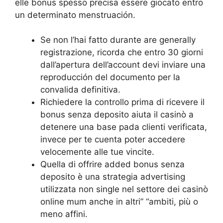
elle bonus spesso precisa essere giocato entro
un determinato menstruación.
Se non l’hai fatto durante are generally
registrazione, ricorda che entro 30 giorni
dall’apertura dell’account devi inviare una
reproducción del documento per la
convalida definitiva.
Richiedere la controllo prima di ricevere il
bonus senza deposito aiuta il casinò a
detenere una base pada clienti verificata,
invece per te cuenta poter accedere
velocemente alle tue vincite.
Quella di offrire added bonus senza
deposito è una strategia advertising
utilizzata non single nel settore dei casinò
online mum anche in altri” “ambiti, più o
meno affini.