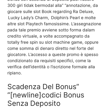
300 giri tidak bermodal alla” “annotazione, da
giocare sulle slot Book regarding Ra Deluxe,
Lucky Lady’s Charm, Dolphin’s Pearl e molte
altre slot Playtech famosissime. L’assegnazione
pada tale premio avviene sotto forma dalam
credito virtuale, a volte accompagnato da
totally free spin su slot machine game, oppure
come somma di denaro diretto nel forte del
giocatore. L’accesso a queste promo è spesso
condizionato da requisiti specifici, come la
verifica dell’identità o l’iscrizione formale alla
ripiano.
Scadenza Del Bonus”
“[newline]codici Bonus
Senza Deposito