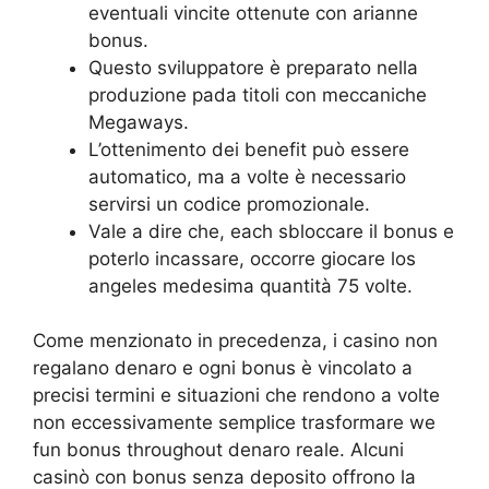
eventuali vincite ottenute con arianne
bonus.
Questo sviluppatore è preparato nella
produzione pada titoli con meccaniche
Megaways.
L’ottenimento dei benefit può essere
automatico, ma a volte è necessario
servirsi un codice promozionale.
Vale a dire che, each sbloccare il bonus e
poterlo incassare, occorre giocare los
angeles medesima quantità 75 volte.
Come menzionato in precedenza, i casino non
regalano denaro e ogni bonus è vincolato a
precisi termini e situazioni che rendono a volte
non eccessivamente semplice trasformare we
fun bonus throughout denaro reale. Alcuni
casinò con bonus senza deposito offrono la