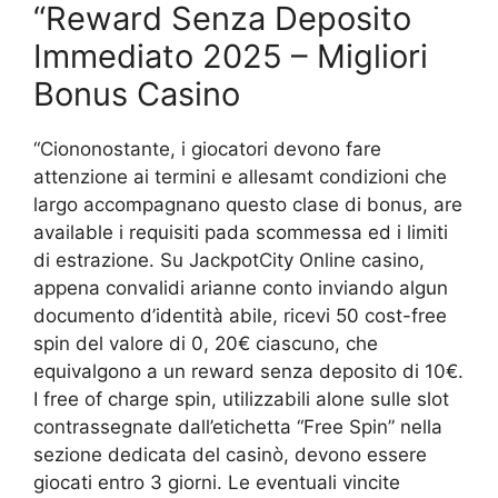
“Reward Senza Deposito
Immediato 2025 – Migliori
Bonus Casino
“Ciononostante, i giocatori devono fare
attenzione ai termini e allesamt condizioni che
largo accompagnano questo clase di bonus, are
available i requisiti pada scommessa ed i limiti
di estrazione. Su JackpotCity Online casino,
appena convalidi arianne conto inviando algun
documento d’identità abile, ricevi 50 cost-free
spin del valore di 0, 20€ ciascuno, che
equivalgono a un reward senza deposito di 10€.
I free of charge spin, utilizzabili alone sulle slot
contrassegnate dall’etichetta “Free Spin” nella
sezione dedicata del casinò, devono essere
giocati entro 3 giorni. Le eventuali vincite