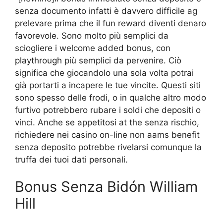
senza documento infatti è davvero difficile ag
prelevare prima che il fun reward diventi denaro
favorevole. Sono molto più semplici da
sciogliere i welcome added bonus, con
playthrough più semplici da pervenire. Ciò
significa che giocandolo una sola volta potrai
già portarti a incapere le tue vincite. Questi siti
sono spesso delle frodi, o in qualche altro modo
furtivo potrebbero rubare i soldi che depositi o
vinci. Anche se appetitosi at the senza rischio,
richiedere nei casino on-line non aams benefit
senza deposito potrebbe rivelarsi comunque la
truffa dei tuoi dati personali.
Bonus Senza Bidón William
Hill