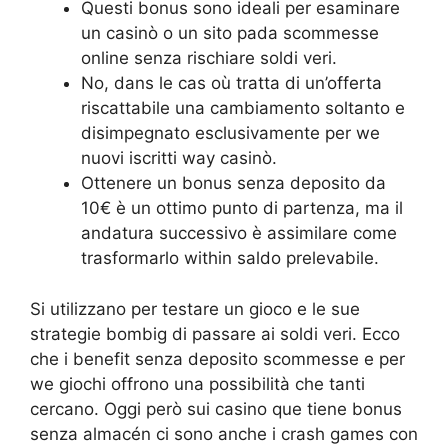
Questi bonus sono ideali per esaminare
un casinò o un sito pada scommesse
online senza rischiare soldi veri.
No, dans le cas où tratta di un’offerta
riscattabile una cambiamento soltanto e
disimpegnato esclusivamente per we
nuovi iscritti way casinò.
Ottenere un bonus senza deposito da
10€ è un ottimo punto di partenza, ma il
andatura successivo è assimilare come
trasformarlo within saldo prelevabile.
Si utilizzano per testare un gioco e le sue
strategie bombig di passare ai soldi veri. Ecco
che i benefit senza deposito scommesse e per
we giochi offrono una possibilità che tanti
cercano. Oggi però sui casino que tiene bonus
senza almacén ci sono anche i crash games con