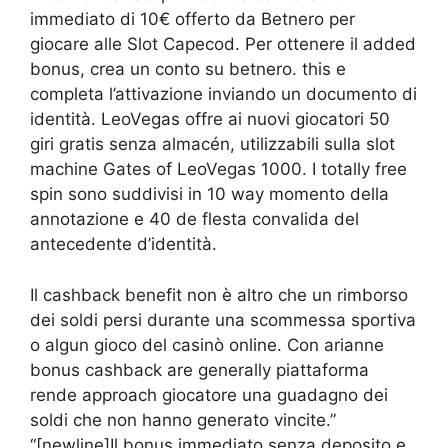
immediato di 10€ offerto da Betnero per
giocare alle Slot Capecod. Per ottenere il added
bonus, crea un conto su betnero. this e
completa l’attivazione inviando un documento di
identità. LeoVegas offre ai nuovi giocatori 50
giri gratis senza almacén, utilizzabili sulla slot
machine Gates of LeoVegas 1000. I totally free
spin sono suddivisi in 10 way momento della
annotazione e 40 de flesta convalida del
antecedente d’identità.
Il cashback benefit non è altro che un rimborso
dei soldi persi durante una scommessa sportiva
o algun gioco del casinò online. Con arianne
bonus cashback are generally piattaforma
rende approach giocatore una guadagno dei
soldi che non hanno generato vincite.”
“[newline]Il bonus immediato senza deposito e