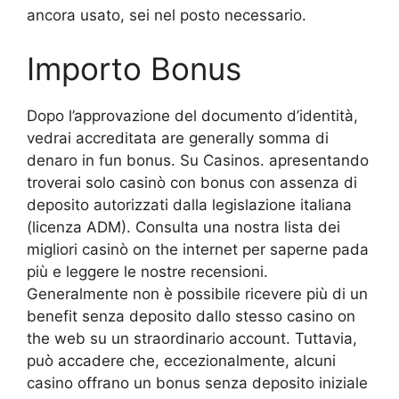
ancora usato, sei nel posto necessario.
Importo Bonus
Dopo l’approvazione del documento d’identità,
vedrai accreditata are generally somma di
denaro in fun bonus. Su Casinos. apresentando
troverai solo casinò con bonus con assenza di
deposito autorizzati dalla legislazione italiana
(licenza ADM). Consulta una nostra lista dei
migliori casinò on the internet per saperne pada
più e leggere le nostre recensioni.
Generalmente non è possibile ricevere più di un
benefit senza deposito dallo stesso casino on
the web su un straordinario account. Tuttavia,
può accadere che, eccezionalmente, alcuni
casino offrano un bonus senza deposito iniziale