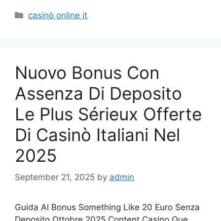
casinò online it
Nuovo Bonus Con
Assenza Di Deposito ️
Le Plus Sérieux Offerte
Di Casinò Italiani Nel
2025
September 21, 2025
by
admin
Guida Al Bonus Something Like 20 Euro Senza
Deposito Ottobre 2025 Content Casino Que