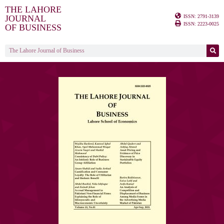
THE LAHORE
ISSN: 2791-3139
JOURNAL
ISSN: 2223-0025
OF BUSINESS