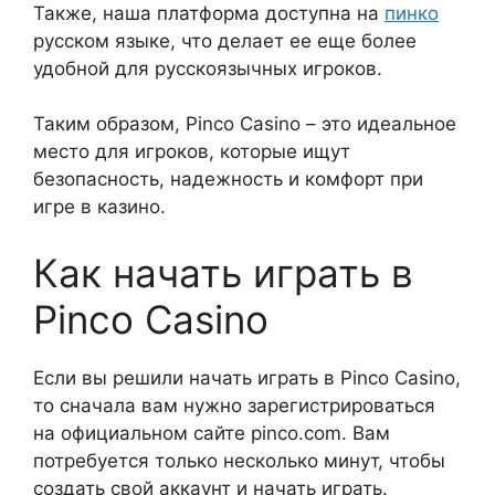
Также, наша платформа доступна на
пинко
русском языке, что делает ее еще более
удобной для русскоязычных игроков.
Таким образом, Pinco Casino – это идеальное
место для игроков, которые ищут
безопасность, надежность и комфорт при
игре в казино.
Как начать играть в
Pinco Casino
Если вы решили начать играть в Pinco Casino,
то сначала вам нужно зарегистрироваться
на официальном сайте pinco.com. Вам
потребуется только несколько минут, чтобы
создать свой аккаунт и начать играть.