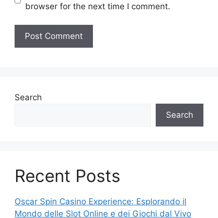
browser for the next time I comment.
Search
Search
Recent Posts
Oscar Spin Casino Experience: Esplorando il
Mondo delle Slot Online e dei Giochi dal Vivo