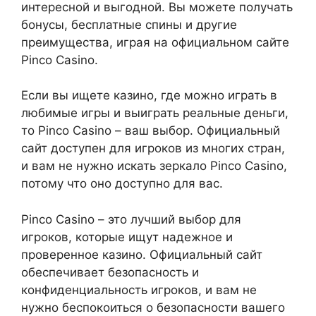
интересной и выгодной. Вы можете получать
бонусы, бесплатные спины и другие
преимущества, играя на официальном сайте
Pinco Casino.
Если вы ищете казино, где можно играть в
любимые игры и выиграть реальные деньги,
то Pinco Casino – ваш выбор. Официальный
сайт доступен для игроков из многих стран,
и вам не нужно искать зеркало Pinco Casino,
потому что оно доступно для вас.
Pinco Casino – это лучший выбор для
игроков, которые ищут надежное и
проверенное казино. Официальный сайт
обеспечивает безопасность и
конфиденциальность игроков, и вам не
нужно беспокоиться о безопасности вашего