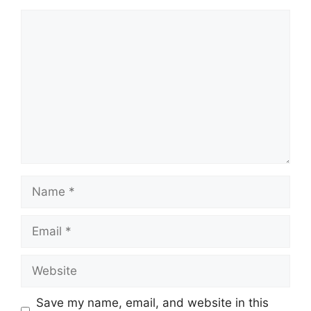
Save my name, email, and website in this