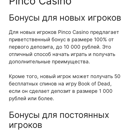
Pinco Casino
Бонусы для новых игроков
Для новых игроков Pinco Casino предлагает
приветственный бонус в размере 100% от
первого депозита, до 10 000 рублей. Это
отличный способ начать играть и получать
дополнительные преимущества.
Кроме того, новый игрок может получать 50
бесплатных спинов на игру Book of Dead,
если он сделает депозит в размере 1 000
рублей или более.
Бонусы для постоянных
игроков