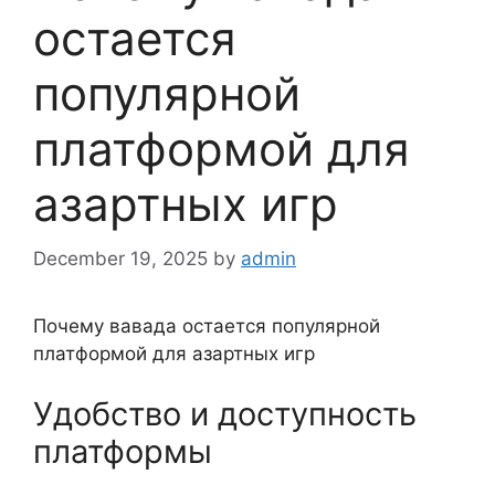
остается
популярной
платформой для
азартных игр
December 19, 2025
by
admin
Почему вавада остается популярной
платформой для азартных игр
Удобство и доступность
платформы