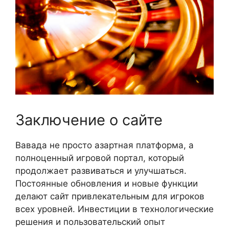
Заключение о сайте
Вавада не просто азартная платформа, а
полноценный игровой портал, который
продолжает развиваться и улучшаться.
Постоянные обновления и новые функции
делают сайт привлекательным для игроков
всех уровней. Инвестиции в технологические
решения и пользовательский опыт