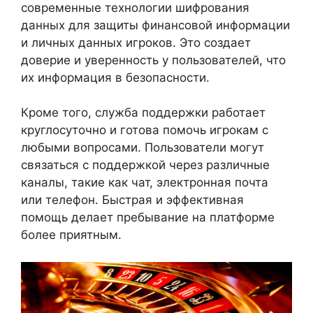
современные технологии шифрования
данных для защиты финансовой информации
и личных данных игроков. Это создает
доверие и уверенность у пользователей, что
их информация в безопасности.
Кроме того, служба поддержки работает
круглосуточно и готова помочь игрокам с
любыми вопросами. Пользователи могут
связаться с поддержкой через различные
каналы, такие как чат, электронная почта
или телефон. Быстрая и эффективная
помощь делает пребывание на платформе
более приятным.