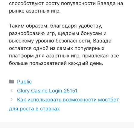
способствуют росту популярности Вавада на
рынке азартных игр.
Таким образом, благодаря удобству,
разнообразию игр, щедрым бонусам и
высокому уровню безопасности, Вавада
остается одной из самых популярных
платформ для азартных игр, привлекая все
больше пользователей каждый день.
Public
Glory Casino Login.25151
Как использовать возможности мостбет
для роста в ставках