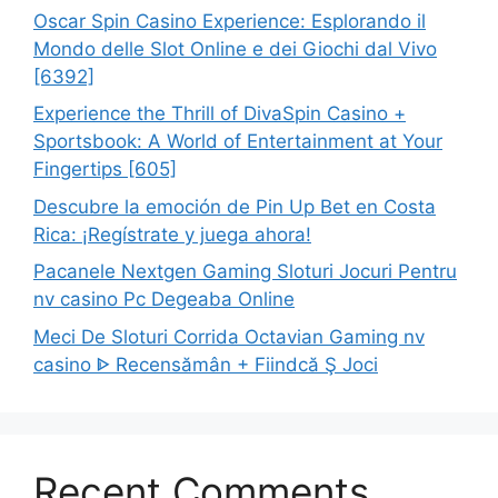
Oscar Spin Casino Experience: Esplorando il
Mondo delle Slot Online e dei Giochi dal Vivo
[6392]
Experience the Thrill of DivaSpin Casino +
Sportsbook: A World of Entertainment at Your
Fingertips [605]
Descubre la emoción de Pin Up Bet en Costa
Rica: ¡Regístrate y juega ahora!
Pacanele Nextgen Gaming Sloturi Jocuri Pentru
nv casino Pc Degeaba Online
Meci De Sloturi Corrida Octavian Gaming nv
casino ᐈ Recensămân + Fiindcă Ş Joci
Recent Comments