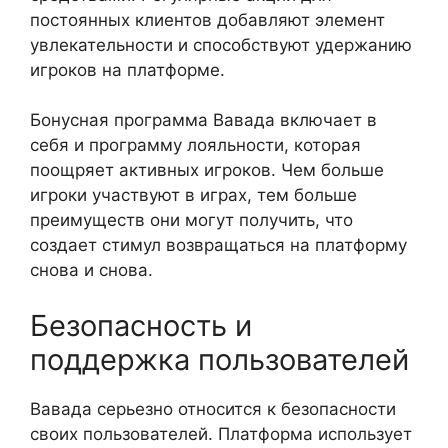
постоянных клиентов добавляют элемент
увлекательности и способствуют удержанию
игроков на платформе.
Бонусная программа Вавада включает в
себя и программу лояльности, которая
поощряет активных игроков. Чем больше
игроки участвуют в играх, тем больше
преимуществ они могут получить, что
создает стимул возвращаться на платформу
снова и снова.
Безопасность и
поддержка пользователей
Вавада серьезно относится к безопасности
своих пользователей. Платформа использует