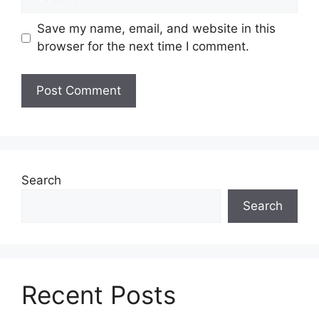
Save my name, email, and website in this
browser for the next time I comment.
Search
Search
Recent Posts