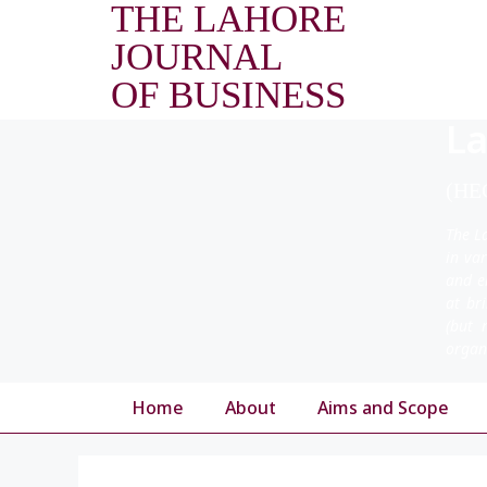
THE LAHORE
JOURNAL
OF BUSINESS
La
(HEC
The L
in va
and e
at br
(but 
organ
Home
About
Aims and Scope