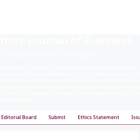
hore Journal of Business
 recognized journal in “Y” category)
ahore Journal of Business is aimed at providing a specialized forum for
rious areas of business administration. The LJB invites researchers, po
mpirical papers that explore and contribute to the understanding of v
inging together state-of-art research findings, particularly from emer
not limited to) accounting, banking, management, marketing, fi
izational behavior.
Editorial Board
Submit
Ethics Statement
Iss