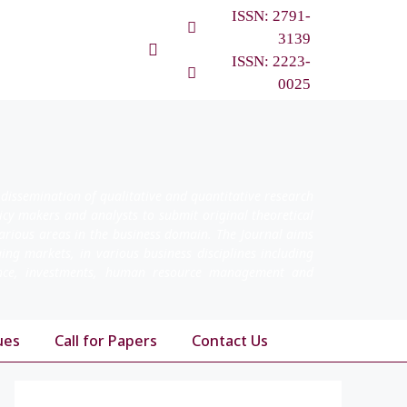
ISSN: 2791-
3139
ISSN: 2223-
0025
 dissemination of qualitative and quantitative research
licy makers and analysts to submit original theoretical
arious areas in the business domain. The Journal aims
ging markets, in various business disciplines including
nance, investments, human resource management and
ues
Call for Papers
Contact Us