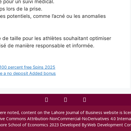
 pour un suivi médical.
ps lors de la prise.
res potentiels, comme l’acné ou les anomalies
 de taille pour les athlètes souhaitant optimiser
ilisé de manière responsable et informée.
100 percent free Spins 2025
ave a no deposit Added bonus
re noted, content on the Lahore Journal of Business website is lic
ive Commons Attribution-NonCommercial-NoDerivatives 4.0 Interna
ore School of Economics 2023 Developed By:
Web Development Co