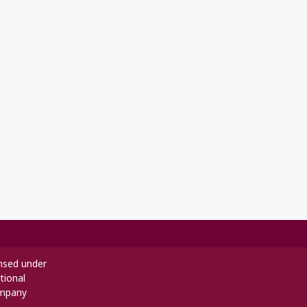
ensed under
tional
mpany