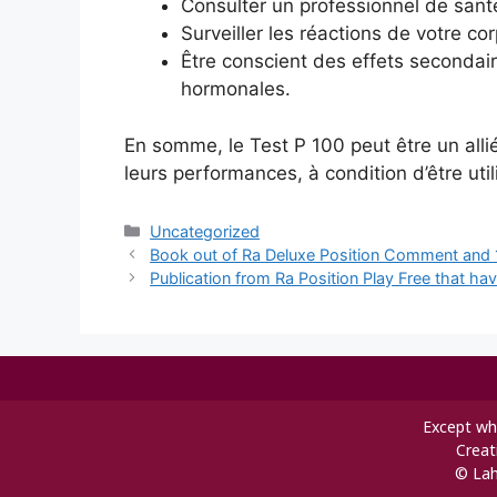
Consulter un professionnel de santé
Surveiller les réactions de votre cor
Être conscient des effets secondai
hormonales.
En somme, le Test P 100 peut être un allié
leurs performances, à condition d’être ut
Uncategorized
Book out of Ra Deluxe Position Comment and 
Publication from Ra Position Play Free that h
Except whe
Creat
© Lah